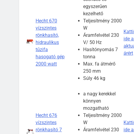
egyszerűen
kezelhető
Hecht 670
Teljesítmény 2000
vízszintes
W
Katti
rönkhasító,
Áramfelvétel 230
ide a
hidraulikus
V/ 50 Hz
aktuá
tűzifa
Hasítónyomás 7
árért
hasogató gép
tonna
2000 watt
Max. fa átmérő
250 mm
Súly 46 kg
a nagy kerekkel
könnyen
mozgatható
Hecht 676
Teljesítmény 2000
vízszintes
W
Katti
rönkhasító 7
Áramfelvétel 230
ide a