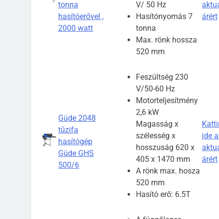
tonna
V/ 50 Hz
aktuá
hasítóerővel ,
Hasítónyomás 7
árért
2000 watt
tonna
Max. rönk hossza
520 mm
Feszültség 230
V/50-60 Hz
Motorteljesítmény
2,6 kW
Güde 2048
Magasság x
Katti
tűzifa
szélesség x
ide a
hasítógép
hosszuság 620 x
aktuá
Güde GHS
405 x 1470 mm
árért
500/6
A rönk max. hosza
520 mm
Hasító erő: 6.5T