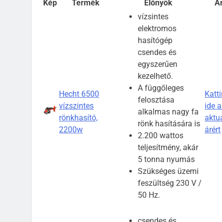
Kép
Termék
Előnyök
Á
vízsintes
elektromos
hasítógép
csendes és
egyszerűen
kezelhető.
A függőleges
Hecht 6500
Katti
felosztása
vízszintes
ide a
alkalmas nagy fa
rönkhasító,
aktuá
rönk hasítására is
2200w
árért
2.200 wattos
teljesítmény, akár
5 tonna nyumás
Szükséges üzemi
feszültség 230 V /
50 Hz.
csendes és