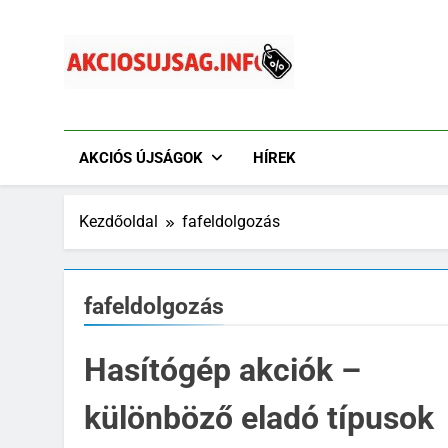
Ugrás
a
tartalomra
Akciósújság.info
Akciós Újságok Online. Tesco, Penny, Lidl, Aldi És A
AKCIÓS ÚJSÁGOK
HÍREK
Kezdőoldal
fafeldolgozás
fafeldolgozás
Hasítógép akciók –
különböző eladó típusok