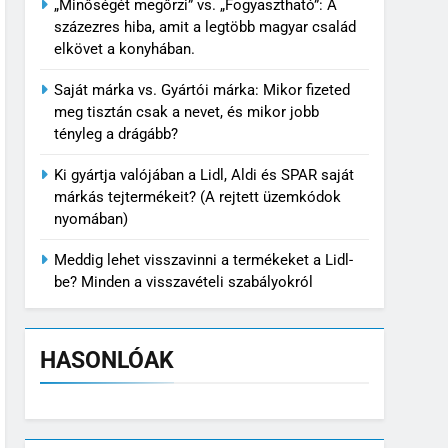
„Minőségét megőrzi” vs. „Fogyasztható”: A
százezres hiba, amit a legtöbb magyar család
elkövet a konyhában.
Saját márka vs. Gyártói márka: Mikor fizeted
meg tisztán csak a nevet, és mikor jobb
tényleg a drágább?
Ki gyártja valójában a Lidl, Aldi és SPAR saját
márkás tejtermékeit? (A rejtett üzemkódok
nyomában)
Meddig lehet visszavinni a termékeket a Lidl-
be? Minden a visszavételi szabályokról
HASONLÓAK