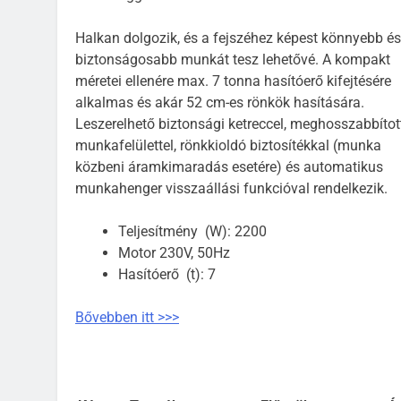
Halkan dolgozik, és a fejszéhez képest könnyebb és
biztonságosabb munkát tesz lehetővé. A kompakt
méretei ellenére max. 7 tonna hasítóerő kifejtésére
alkalmas és akár 52 cm-es rönkök hasítására.
Leszerelhető biztonsági ketreccel, meghosszabbítot
munkafelülettel, rönkkioldó biztosítékkal (munka
közbeni áramkimaradás esetére) és automatikus
munkahenger visszaállási funkcióval rendelkezik.
Teljesítmény (W): 2200
Motor 230V, 50Hz
Hasítóerő (t): 7
Bővebben itt >>>