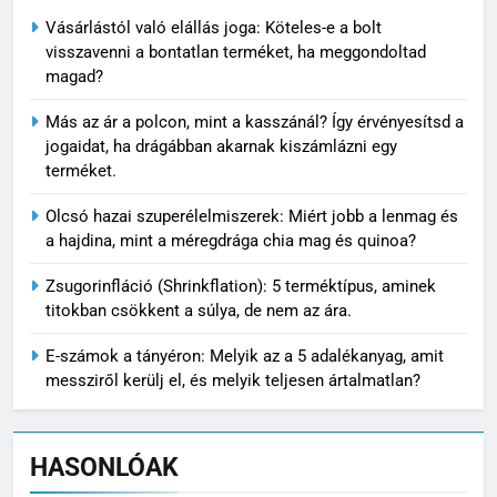
Vásárlástól való elállás joga: Köteles-e a bolt
visszavenni a bontatlan terméket, ha meggondoltad
magad?
Más az ár a polcon, mint a kasszánál? Így érvényesítsd a
jogaidat, ha drágábban akarnak kiszámlázni egy
terméket.
Olcsó hazai szuperélelmiszerek: Miért jobb a lenmag és
a hajdina, mint a méregdrága chia mag és quinoa?
Zsugorinfláció (Shrinkflation): 5 terméktípus, aminek
titokban csökkent a súlya, de nem az ára.
E-számok a tányéron: Melyik az a 5 adalékanyag, amit
messziről kerülj el, és melyik teljesen ártalmatlan?
HASONLÓAK