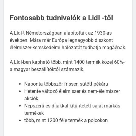
Fontosabb tudnivalók a Lidl -től
A Lidl-t Németországban alapították az 1930-as
években. Mára már Európa legnagyobb diszkont
élelmiszer-kereskedelmi hálózatát tudhatja magáénak.
A Lidl-ben kapható több, mint 1400 termék közel 60%-
a magyar beszállítóktól származik.
Naponta többször frissen sütött pékáru
Hetente változó élelmiszer és nem-élelmiszer
akciók
Népszerű és díjakkal kitüntetett saját márkás
termékek
több, mint 1200 féle termék a polcokon