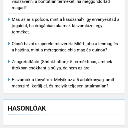
visszavenni a bontatlan terméket, ha meggondoltad
magad?
Más az ár a polcon, mint a kasszánál? Így érvényesítsd a
jogaidat, ha drágábban akarnak kiszámlázni egy
terméket.
Olcsó hazai szuperélelmiszerek: Miért jobb a lenmag és
a hajdina, mint a méregdrága chia mag és quinoa?
Zsugorinfláció (Shrinkflation): 5 terméktípus, aminek
titokban csökkent a súlya, de nem az ára.
E-számok a tányéron: Melyik az a 5 adalékanyag, amit
messziről kerülj el, és melyik teljesen ártalmatlan?
HASONLÓAK