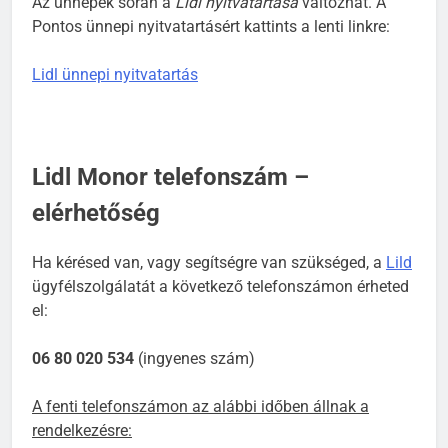
Az ünnepek során a
Lidl nyitvatartása
változhat. A
Pontos ünnepi nyitvatartásért kattints a lenti linkre:
Lidl ünnepi nyitvatartás
Lidl Monor telefonszám –
elérhetőség
Ha kérésed van, vagy segítségre van szükséged, a
Lild
ügyfélszolgálatát a következő telefonszámon érheted
el:
06 80 020 534
(ingyenes szám)
A fenti telefonszámon az alábbi időben állnak a
rendelkezésre: