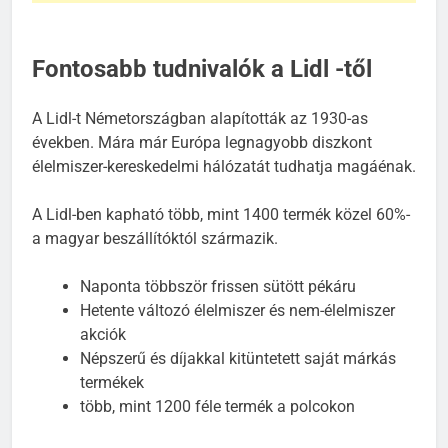
Fontosabb tudnivalók a Lidl -től
A Lidl-t Németországban alapították az 1930-as
években. Mára már Európa legnagyobb diszkont
élelmiszer-kereskedelmi hálózatát tudhatja magáénak.
A Lidl-ben kapható több, mint 1400 termék közel 60%-
a magyar beszállítóktól származik.
Naponta többször frissen sütött pékáru
Hetente változó élelmiszer és nem-élelmiszer
akciók
Népszerű és díjakkal kitüntetett saját márkás
termékek
több, mint 1200 féle termék a polcokon