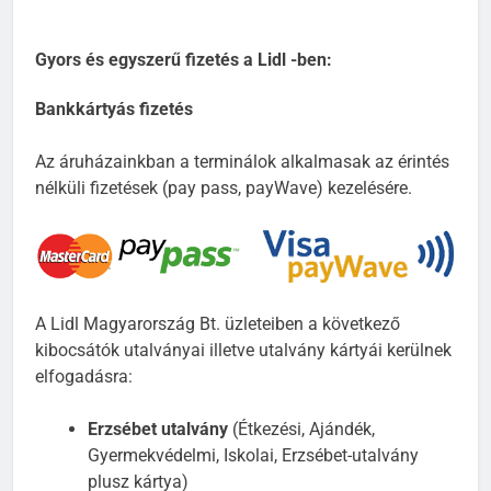
Gyors és egyszerű fizetés a Lidl -ben:
Bankkártyás fizetés
Az áruházainkban a terminálok alkalmasak az érintés
nélküli fizetések (pay pass, payWave) kezelésére.
A Lidl Magyarország Bt. üzleteiben a következő
kibocsátók utalványai illetve utalvány kártyái kerülnek
elfogadásra:
Erzsébet utalvány
(Étkezési, Ajándék,
Gyermekvédelmi, Iskolai, Erzsébet-utalvány
plusz kártya)