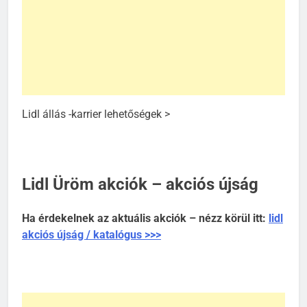
Lidl állás -karrier lehetőségek >
Lidl Üröm akciók – akciós újság
Ha érdekelnek az aktuális akciók – nézz körül itt:
lidl
akciós újság / katalógus >>>