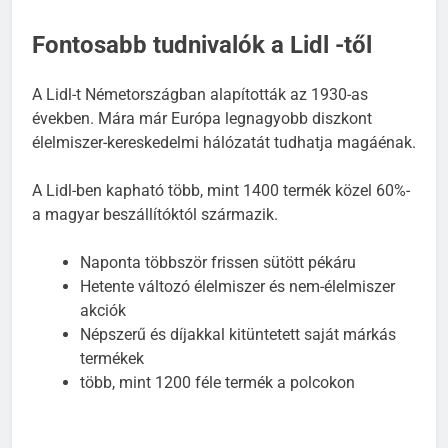
Fontosabb tudnivalók a Lidl -től
A Lidl-t Németországban alapították az 1930-as
években. Mára már Európa legnagyobb diszkont
élelmiszer-kereskedelmi hálózatát tudhatja magáénak.
A Lidl-ben kapható több, mint 1400 termék közel 60%-
a magyar beszállítóktól származik.
Naponta többször frissen sütött pékáru
Hetente változó élelmiszer és nem-élelmiszer
akciók
Népszerű és díjakkal kitüntetett saját márkás
termékek
több, mint 1200 féle termék a polcokon