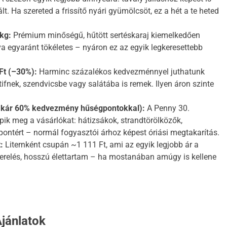
t. Ha szereted a frissítő nyári gyümölcsöt, ez a hét a te heted
/kg:
Prémium minőségű, hűtött sertéskaraj kiemelkedően
va egyaránt tökéletes – nyáron ez az egyik legkeresettebb
 Ft (–30%):
Harminc százalékos kedvezménnyel juthatunk
ifnek, szendvicsbe vagy salátába is remek. Ilyen áron szinte
(akár 60% kedvezmény hűségpontokkal):
A Penny 30.
pik meg a vásárlókat: hátizsákok, strandtörölközők,
pontért – normál fogyasztói árhoz képest óriási megtakarítás.
:
Liternként csupán ~1 111 Ft, ami az egyik legjobb ár a
zerelés, hosszú élettartam – ha mostanában amúgy is kellene
Ajánlatok