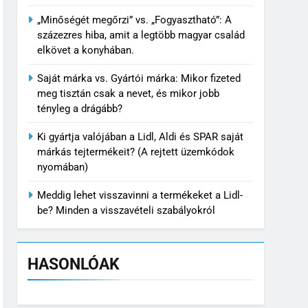
„Minőségét megőrzi” vs. „Fogyasztható”: A
százezres hiba, amit a legtöbb magyar család
elkövet a konyhában.
Saját márka vs. Gyártói márka: Mikor fizeted
meg tisztán csak a nevet, és mikor jobb
tényleg a drágább?
Ki gyártja valójában a Lidl, Aldi és SPAR saját
márkás tejtermékeit? (A rejtett üzemkódok
nyomában)
Meddig lehet visszavinni a termékeket a Lidl-
be? Minden a visszavételi szabályokról
HASONLÓAK