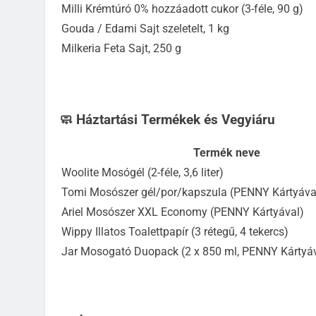
Milli Krémtúró 0% hozzáadott cukor (3-féle, 90 g)
Gouda / Edami Sajt szeletelt, 1 kg
Milkeria Feta Sajt, 250 g
🧼 Háztartási Termékek és Vegyiáru
Termék neve
Woolite Mosógél (2-féle, 3,6 liter)
Tomi Mosószer gél/por/kapszula (PENNY Kártyáva
Ariel Mosószer XXL Economy (PENNY Kártyával)
Wippy Illatos Toalettpapír (3 rétegű, 4 tekercs)
Jar Mosogató Duopack (2 x 850 ml, PENNY Kártyáv