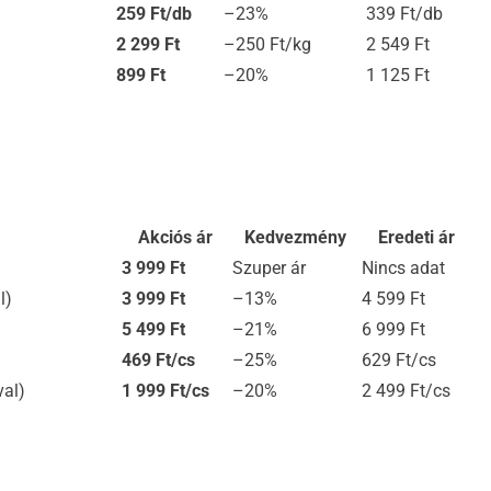
259 Ft/db
–23%
339 Ft/db
2 299 Ft
–250 Ft/kg
2 549 Ft
899 Ft
–20%
1 125 Ft
Akciós ár
Kedvezmény
Eredeti ár
3 999 Ft
Szuper ár
Nincs adat
l)
3 999 Ft
–13%
4 599 Ft
5 499 Ft
–21%
6 999 Ft
469 Ft/cs
–25%
629 Ft/cs
al)
1 999 Ft/cs
–20%
2 499 Ft/cs