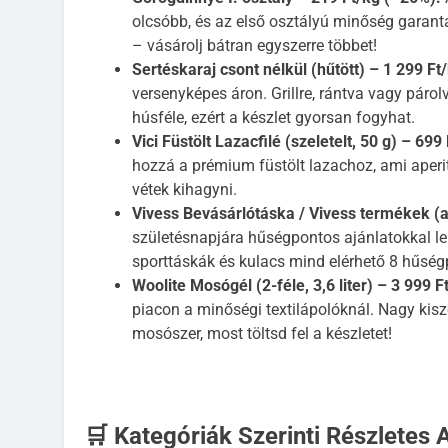
olcsóbb, és az első osztályú minőség garantál
– vásárolj bátran egyszerre többet!
Sertéskaraj csont nélkül (hűtött) – 1 299 Ft
versenyképes áron. Grillre, rántva vagy párol
húsféle, ezért a készlet gyorsan fogyhat.
Vici Füstölt Lazacfilé (szeletelt, 50 g) – 699
hozzá a prémium füstölt lazachoz, ami aperit
vétek kihagyni.
Vivess Bevásárlótáska / Vivess termékek 
születésnapjára hűségpontos ajánlatokkal le
sporttáskák és kulacs mind elérhető 8 hűség
Woolite Mosógél (2-féle, 3,6 liter) – 3 999 Ft
piacon a minőségi textilápolóknál. Nagy kis
mosószer, most töltsd fel a készletet!
🛒 Kategóriák Szerinti Részletes 