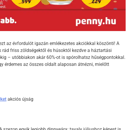
ezt az évfordulót igazán emlékezetes akciókkal köszönti! A
 rád friss zöldségektől és húsoktól kezdve a háztartási
ekig – utóbbiakon akár 60%-ot is spórolhatsz hűségpontokkal.
gy érdemes az összes oldalt alaposan átnézni, mielőtt
ket
akciós újság
A szezon egyik legjobb dinnyeára: tavaly júliushoz képest is