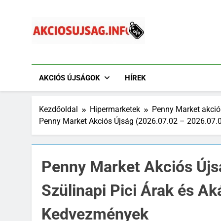
Ugrás
a
tartalomra
Akciósújság.info
Akciós Újságok Online. Tesco, Penny, Lidl, Aldi És A
AKCIÓS ÚJSÁGOK
HÍREK
Kezdőoldal
Hipermarketek
Penny Market akció
Penny Market Akciós Újság (2026.07.02 – 2026.07.0
Penny Market Akciós Újs
Szülinapi Pici Árak és A
Kedvezmények