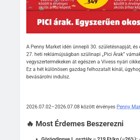
A Penny Market idén ünnepli 30. születésnapját, és 
27. heti reklámújságban szülinapi „Pici Árak” várnak
vegyszertermékeken át egészen a Vivess nyári cikk
Ez a hét különösen gazdag felhozatalt kínál, úgyho
bevásárolni indulsz.
2026.07.02–2026.07.08 között érvényes
Penny Mar
🔥 Most Érdemes Beszerezni
Görögdinnye I. osztály – 219 Ft/kg (–26%):