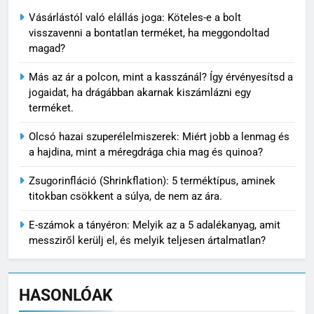
Vásárlástól való elállás joga: Köteles-e a bolt
visszavenni a bontatlan terméket, ha meggondoltad
magad?
Más az ár a polcon, mint a kasszánál? Így érvényesítsd a
jogaidat, ha drágábban akarnak kiszámlázni egy
terméket.
Olcsó hazai szuperélelmiszerek: Miért jobb a lenmag és
a hajdina, mint a méregdrága chia mag és quinoa?
Zsugorinfláció (Shrinkflation): 5 terméktípus, aminek
titokban csökkent a súlya, de nem az ára.
E-számok a tányéron: Melyik az a 5 adalékanyag, amit
messziről kerülj el, és melyik teljesen ártalmatlan?
HASONLÓAK