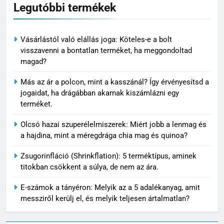
Legutóbbi termékek
Vásárlástól való elállás joga: Köteles-e a bolt
visszavenni a bontatlan terméket, ha meggondoltad
magad?
Más az ár a polcon, mint a kasszánál? Így érvényesítsd a
jogaidat, ha drágábban akarnak kiszámlázni egy
terméket.
Olcsó hazai szuperélelmiszerek: Miért jobb a lenmag és
a hajdina, mint a méregdrága chia mag és quinoa?
Zsugorinfláció (Shrinkflation): 5 terméktípus, aminek
titokban csökkent a súlya, de nem az ára.
E-számok a tányéron: Melyik az a 5 adalékanyag, amit
messziről kerülj el, és melyik teljesen ártalmatlan?