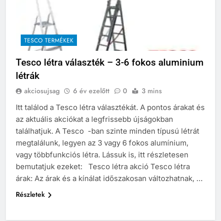
TESCO TERMÉKEK
Tesco létra választék – 3-6 fokos aluminium
létrák
akciosujsag
6 év ezelőtt
0
3 mins
Itt találod a Tesco létra választékát. A pontos árakat és
az aktuális akciókat a legfrissebb újságokban
találhatjuk. A Tesco -ban szinte minden típusú létrát
megtalálunk, legyen az 3 vagy 6 fokos alumínium,
vagy többfunkciós létra. Lássuk is, itt részletesen
bemutatjuk ezeket: Tesco létra akció Tesco létra
árak: Az árak és a kínálat időszakosan változhatnak, …
Részletek