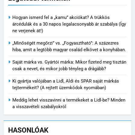
Hogyan ismerd fel a „kamu” akciókat? A trükkös
árcédulák és a 30 napos legalacsonyabb ár szabálya (Így
ne verjenek át!)
„Minőségét megőrzi” vs. „Fogyasztható”: A százezres
hiba, amit a legtöbb magyar család elkövet a konyhában.
Saját márka vs. Gyártói márka: Mikor fizeted meg tisztán
csak a nevet, és mikor jobb tényleg a drágább?
Ki gyártja valójában a Lidl, Aldi és SPAR saját márkás
tejtermékeit? (A rejtett üzemkódok nyomában)
Meddig lehet visszavinni a termékeket a Lidl-be? Minden
a visszavételi szabályokról
HASONLÓAK