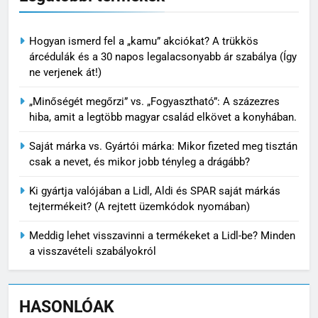
Hogyan ismerd fel a „kamu” akciókat? A trükkös
árcédulák és a 30 napos legalacsonyabb ár szabálya (Így
ne verjenek át!)
„Minőségét megőrzi” vs. „Fogyasztható”: A százezres
hiba, amit a legtöbb magyar család elkövet a konyhában.
Saját márka vs. Gyártói márka: Mikor fizeted meg tisztán
csak a nevet, és mikor jobb tényleg a drágább?
Ki gyártja valójában a Lidl, Aldi és SPAR saját márkás
tejtermékeit? (A rejtett üzemkódok nyomában)
Meddig lehet visszavinni a termékeket a Lidl-be? Minden
a visszavételi szabályokról
HASONLÓAK