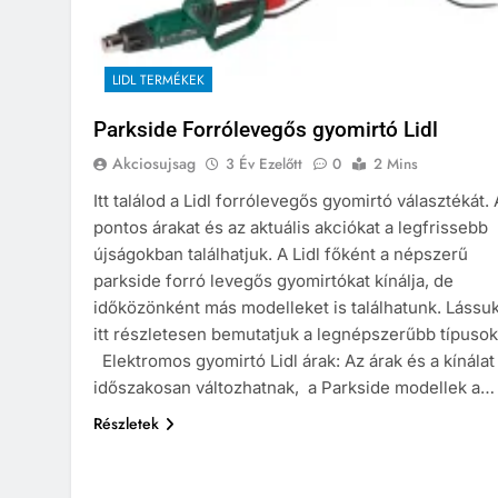
LIDL TERMÉKEK
Parkside Forrólevegős gyomirtó Lidl
Akciosujsag
3 Év Ezelőtt
0
2 Mins
Itt találod a Lidl forrólevegős gyomirtó választékát. 
pontos árakat és az aktuális akciókat a legfrissebb
újságokban találhatjuk. A Lidl főként a népszerű
parkside forró levegős gyomirtókat kínálja, de
időközönként más modelleket is találhatunk. Lássuk
itt részletesen bemutatjuk a legnépszerűbb típusok
Elektromos gyomirtó Lidl árak: Az árak és a kínálat
időszakosan változhatnak, a Parkside modellek a…
Részletek