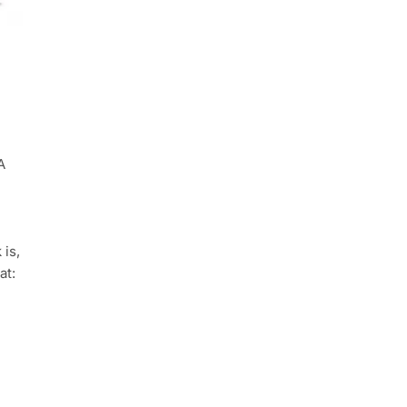
A
 is,
at: