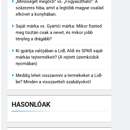
„Minőségét megőrzi” vs. „Fogyasztható”: A
százezres hiba, amit a legtöbb magyar család
elkövet a konyhában.
Saját márka vs. Gyártói márka: Mikor fizeted
meg tisztán csak a nevet, és mikor jobb
tényleg a drágább?
Ki gyártja valójában a Lidl, Aldi és SPAR saját
márkás tejtermékeit? (A rejtett üzemkódok
nyomában)
Meddig lehet visszavinni a termékeket a Lidl-
be? Minden a visszavételi szabályokról
HASONLÓAK