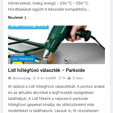
hőmérséklet: hideg levegő – 250 °C – 550 °C
Hordtáskával együtt A készülék kompatibilis…
Részletek
LIDL TERMÉKEK
Lidl hőlégfúvó választék – Parkside
akciosujsag
6 év ezelőtt
0
2 mins
Itt találod a Lidl hőlégfúvó választékát. A pontos árakat
és az aktuális akciókat a legfrissebb újságokban
találhatjuk. A Lidl főként a népszerű parkside
hőlégfúvó gépeket kínálja, de időközönként más
modelleket is találhatunk. Lássuk is, itt részletesen