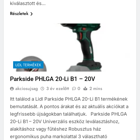
kiválasztott és…
Részletek
LIDL TERMÉKEK
Parkside PHLGA 20-Li B1 – 20V
akciosujsag
3 év ezelőtt
0
2 mins
Itt találod a Lidl Parkside PHLGA 20-Li B1 termékének
bemutatását. A pontos árakat és az aktuális akciókat a
legfrissebb újságokban találhatjuk. Parkside PHLGA
20-Li B1 – 20V Univerzális eszköz leválasztáshoz,
alakításhoz vagy fűtéshez Robusztus ház
ergonomikus puha markolattal 3 választható