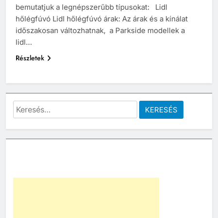
bemutatjuk a legnépszerűbb típusokat: Lidl
hőlégfúvó Lidl hőlégfúvó árak: Az árak és a kínálat
időszakosan változhatnak, a Parkside modellek a
lidl…
Részletek
Keresés: