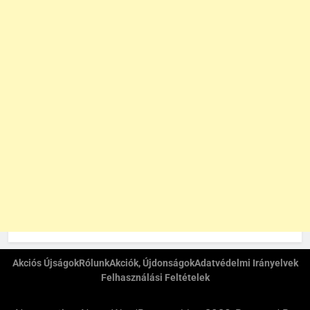
Akciós Újságok
Rólunk
Akciók, Újdonságok
Adatvédelmi Irányelvek
Felhasználási Feltételek