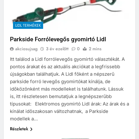
LIDL TERMÉKEK
Parkside Forrólevegős gyomirtó Lidl
akciosujsag
3 év ezelőtt
0
2 mins
Itt találod a Lidl forrólevegős gyomirtó választékát. A
pontos árakat és az aktuális akciókat a legfrissebb
újságokban találhatjuk. A Lidl főként a népszerű
parkside forró levegős gyomirtókat kínálja, de
időközönként más modelleket is találhatunk. Lássuk
is, itt részletesen bemutatjuk a legnépszerűbb
típusokat: Elektromos gyomirtó Lidl árak: Az árak és a
kínálat időszakosan változhatnak, a Parkside
modellek a…
Részletek