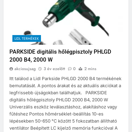
LIDL TERMÉKEK
PARKSIDE digitális hőlégpisztoly PHLGD
2000 B4, 2000 W
akciosujsag
3 év ezelőtt
0
2 mins
Itt találod a Lidl Parkside PHLGD 2000 B4 termékének
bemutatását. A pontos árakat és az aktuális akciókat a
legfrissebb újságokban találhatjuk. PARKSIDE
digitális hőlégpisztoly PHLGD 2000 B4, 2000 W
Univerzális eszköz leválasztáshoz, alakításhoz vagy
fűtéshez Pontos hőmérséklet-beállítás 10-es
lépésekben 50-650 °C között 5 fokozatban állítható
ventilátor Beépített LC kijelző memória funkcióval A