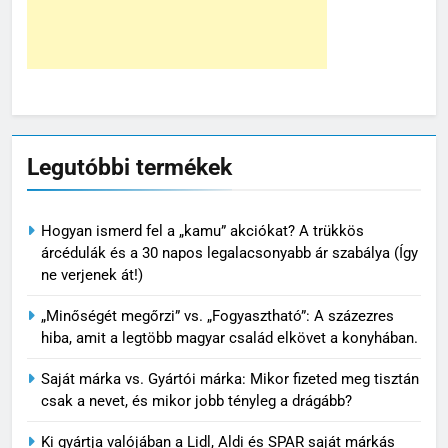
Legutóbbi termékek
Hogyan ismerd fel a „kamu” akciókat? A trükkös
árcédulák és a 30 napos legalacsonyabb ár szabálya (Így
ne verjenek át!)
„Minőségét megőrzi” vs. „Fogyasztható”: A százezres
hiba, amit a legtöbb magyar család elkövet a konyhában.
Saját márka vs. Gyártói márka: Mikor fizeted meg tisztán
csak a nevet, és mikor jobb tényleg a drágább?
Ki gyártja valójában a Lidl, Aldi és SPAR saját márkás