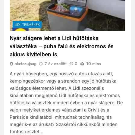
LIDL TERMÉKEK
Nyár slágere lehet a Lidl hűtőtáska
választéka – puha falú és elektromos és
akkus kivitelben is
akciosujsag
7 év ezelőtt
0
10 mins
A nyári hőségben, egy hosszú autós utazás alatt,
kempingezéskor vagy a strandon egy jó hűtőtáska
valóságos életmentő lehet. A Lidl szezonális
kínálatában megjelenő Lidl hűtőtáska és elektromos
hűtőtáska választék minden évben a nyár slágere. De
vajon melyiket érdemes választani a Crivit és a
Parkside kínálatából, mit tudnak technikailag, és
megérik-e az árukat? Szakértői cikkünkből minden
fontos részlet…