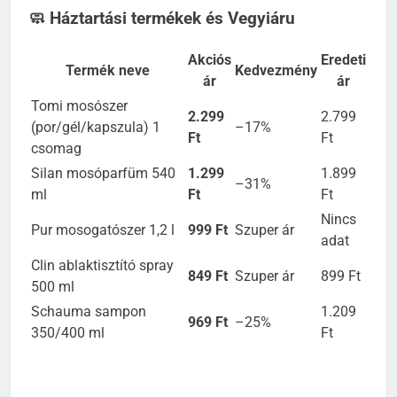
🧼 Háztartási termékek és Vegyiáru
Akciós
Eredeti
Termék neve
Kedvezmény
ár
ár
Tomi mosószer
2.299
2.799
(por/gél/kapszula) 1
–17%
Ft
Ft
csomag
Silan mosóparfüm 540
1.299
1.899
–31%
ml
Ft
Ft
Nincs
Pur mosogatószer 1,2 l
999 Ft
Szuper ár
adat
Clin ablaktisztító spray
849 Ft
Szuper ár
899 Ft
500 ml
Schauma sampon
1.209
969 Ft
–25%
350/400 ml
Ft