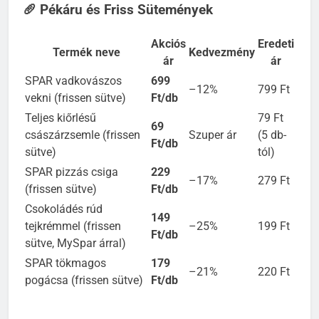
🥖 Pékáru és Friss Sütemények
Akciós
Eredeti
Termék neve
Kedvezmény
ár
ár
SPAR vadkovászos
699
–12%
799 Ft
vekni (frissen sütve)
Ft/db
Teljes kiőrlésű
79 Ft
69
császárzsemle (frissen
Szuper ár
(5 db-
Ft/db
sütve)
tól)
SPAR pizzás csiga
229
–17%
279 Ft
(frissen sütve)
Ft/db
Csokoládés rúd
149
tejkrémmel (frissen
–25%
199 Ft
Ft/db
sütve, MySpar árral)
SPAR tökmagos
179
–21%
220 Ft
pogácsa (frissen sütve)
Ft/db