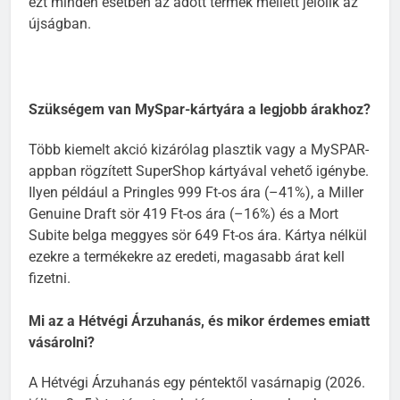
ezt minden esetben az adott termék mellett jelölik az
újságban.
Szükségem van MySpar-kártyára a legjobb árakhoz?
Több kiemelt akció kizárólag plasztik vagy a MySPAR-
appban rögzített SuperShop kártyával vehető igénybe.
Ilyen például a Pringles 999 Ft-os ára (–41%), a Miller
Genuine Draft sör 419 Ft-os ára (–16%) és a Mort
Subite belga meggyes sör 649 Ft-os ára. Kártya nélkül
ezekre a termékekre az eredeti, magasabb árat kell
fizetni.
Mi az a Hétvégi Árzuhanás, és mikor érdemes emiatt
vásárolni?
A Hétvégi Árzuhanás egy péntektől vasárnapig (2026.