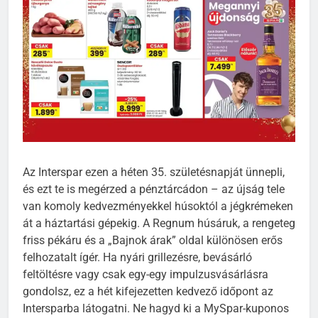
Az Interspar ezen a héten 35. születésnapját ünnepli,
és ezt te is megérzed a pénztárcádon – az újság tele
van komoly kedvezményekkel húsoktól a jégkrémeken
át a háztartási gépekig. A Regnum húsáruk, a rengeteg
friss pékáru és a „Bajnok árak” oldal különösen erős
felhozatalt ígér. Ha nyári grillezésre, bevásárló
feltöltésre vagy csak egy-egy impulzusvásárlásra
gondolsz, ez a hét kifejezetten kedvező időpont az
Intersparba látogatni. Ne hagyd ki a MySpar-kuponos