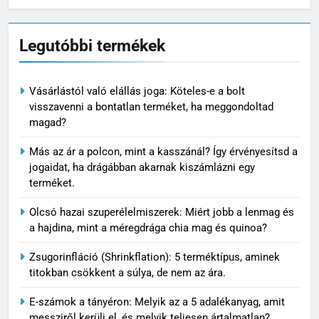
Legutóbbi termékek
Vásárlástól való elállás joga: Köteles-e a bolt
visszavenni a bontatlan terméket, ha meggondoltad
magad?
Más az ár a polcon, mint a kasszánál? Így érvényesítsd a
jogaidat, ha drágábban akarnak kiszámlázni egy
terméket.
Olcsó hazai szuperélelmiszerek: Miért jobb a lenmag és
a hajdina, mint a méregdrága chia mag és quinoa?
Zsugorinfláció (Shrinkflation): 5 terméktípus, aminek
titokban csökkent a súlya, de nem az ára.
E-számok a tányéron: Melyik az a 5 adalékanyag, amit
messziről kerülj el, és melyik teljesen ártalmatlan?