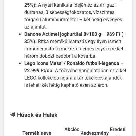
25%):
A nyári kánikula idején ez az ár igazi
durranás; 3 sebességfokozatos, vízszintes
forgású alumíniummotor – két hétig érvényes
az ajánlat.
Danone Actimel joghurtital 8×100 g – 969 Ft (–
35%):
Ritka mértékű leárazás egy ilyen ismert
immunerősítő termékre, érdemes egyszerre két-
három dobozt bedobni a kosárba.
Lego Icons Messi / Ronaldo futball-legenda –
22.999 Ft/db:
A focivébé hangulatában ez a két
LEGO kollekciós figura akár tökéletes ajándék
is lehet; két hétig kapható ezen az áron.
🥩 Húsok és Halak
Akciós
Eredeti
Termék neve
Kedvezmény