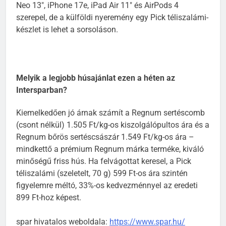
Neo 13″, iPhone 17e, iPad Air 11″ és AirPods 4
szerepel, de a külföldi nyeremény egy Pick téliszalámi-
készlet is lehet a sorsoláson.
Melyik a legjobb húsajánlat ezen a héten az
Intersparban?
Kiemelkedően jó árnak számít a Regnum sertéscomb
(csont nélkül) 1.505 Ft/kg-os kiszolgálópultos ára és a
Regnum bőrös sertéscsászár 1.549 Ft/kg-os ára –
mindkettő a prémium Regnum márka terméke, kiváló
minőségű friss hús. Ha felvágottat keresel, a Pick
téliszalámi (szeletelt, 70 g) 599 Ft-os ára szintén
figyelemre méltó, 33%-os kedvezménnyel az eredeti
899 Ft-hoz képest.
spar hivatalos weboldala:
https://www.spar.hu/