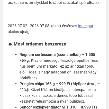
árakat sem, amelyekkel további százakat spórolhatsz!
2026.07.02–2026.07.08 között érvényes
Interspar
akciós újság
🔥 Most érdemes beszerezni
Regnum sertéscomb (csont nélkül) – 1.505
Ft/kg:
Kiváló minőségű, kiszolgálópultos friss
hús prémium márkától, ez az ár ritkán fordul
elő – ideális nagy adagban grillezéshez vagy
pörköltnek.
Pringles chips 165 g – 999 Ft (MySpar árral, –
41%):
Közel féláron kínálja az Interspar ezt a
klasszikus snacket; érdemes több tubussal
készletet felhalmozni a nyári bulikhoz.
Sencor oszlopventilátor SFT 310 – 8.999 Ft (–