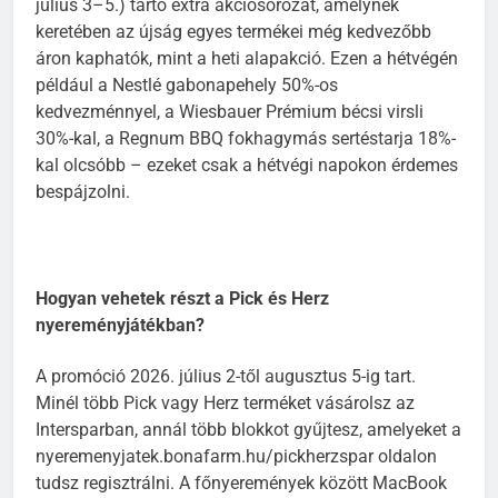
július 3–5.) tartó extra akciósorozat, amelynek
keretében az újság egyes termékei még kedvezőbb
áron kaphatók, mint a heti alapakció. Ezen a hétvégén
például a Nestlé gabonapehely 50%-os
kedvezménnyel, a Wiesbauer Prémium bécsi virsli
30%-kal, a Regnum BBQ fokhagymás sertéstarja 18%-
kal olcsóbb – ezeket csak a hétvégi napokon érdemes
bespájzolni.
Hogyan vehetek részt a Pick és Herz
nyereményjátékban?
A promóció 2026. július 2-től augusztus 5-ig tart.
Minél több Pick vagy Herz terméket vásárolsz az
Intersparban, annál több blokkot gyűjtesz, amelyeket a
nyeremenyjatek.bonafarm.hu/pickherzspar oldalon
tudsz regisztrálni. A főnyeremények között MacBook