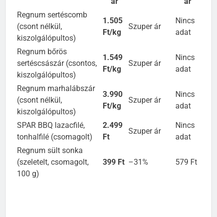
ár
ár
Regnum sertéscomb
1.505
Nincs
(csont nélkül,
Szuper ár
Ft/kg
adat
kiszolgálópultos)
Regnum bőrös
1.549
Nincs
sertéscsászár (csontos,
Szuper ár
Ft/kg
adat
kiszolgálópultos)
Regnum marhalábszár
3.990
Nincs
(csont nélkül,
Szuper ár
Ft/kg
adat
kiszolgálópultos)
SPAR BBQ lazacfilé,
2.499
Nincs
Szuper ár
tonhalfilé (csomagolt)
Ft
adat
Regnum sült sonka
(szeletelt, csomagolt,
399 Ft
–31%
579 Ft
100 g)