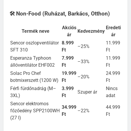
🛠️ Non-Food (Ruházat, Barkács, Otthon)
Akciós
Eredeti
Termék neve
Kedvezmény
ár
ár
Sencor oszlopventilátor
8.999
11.999
–25%
SFT 310
Ft
Ft
Esperanza Typhoon
7.999
11.999
–33%
állóventilátor EHF002
Ft
Ft
Solac Pro Chef
19.999
24.999
–20%
botmixerszett (1200 W)
Ft
Ft
Férfi fürdőnadrág (M–
3.999
Nincs
Szuper ár
3XL)
Ft
adat
Sencor elektromos
34.999
44.999
főzőedény SPP2100WH
–22%
Ft
Ft
(27 l)