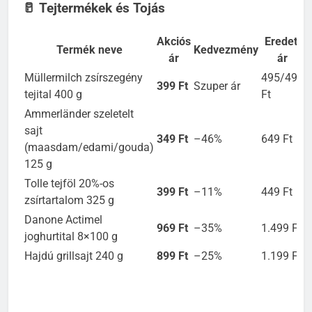
🥛 Tejtermékek és Tojás
Akciós
Eredeti
Termék neve
Kedvezmény
ár
ár
Müllermilch zsírszegény
495/499
399 Ft
Szuper ár
tejital 400 g
Ft
Ammerländer szeletelt
sajt
349 Ft
–46%
649 Ft
(maasdam/edami/gouda)
125 g
Tolle tejföl 20%-os
399 Ft
–11%
449 Ft
zsírtartalom 325 g
Danone Actimel
969 Ft
–35%
1.499 Ft
joghurtital 8×100 g
Hajdú grillsajt 240 g
899 Ft
–25%
1.199 Ft