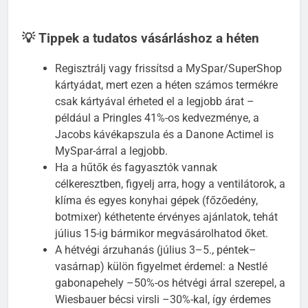
💡 Tippek a tudatos vásárláshoz a héten
Regisztrálj vagy frissítsd a MySpar/SuperShop
kártyádat, mert ezen a héten számos termékre
csak kártyával érheted el a legjobb árat –
például a Pringles 41%-os kedvezménye, a
Jacobs kávékapszula és a Danone Actimel is
MySpar-árral a legjobb.
Ha a hűtők és fagyasztók vannak
célkeresztben, figyelj arra, hogy a ventilátorok, a
klíma és egyes konyhai gépek (főzőedény,
botmixer) kéthetente érvényes ajánlatok, tehát
július 15-ig bármikor megvásárolhatod őket.
A hétvégi árzuhanás (július 3–5., péntek–
vasárnap) külön figyelmet érdemel: a Nestlé
gabonapehely –50%-os hétvégi árral szerepel, a
Wiesbauer bécsi virsli –30%-kal, így érdemes