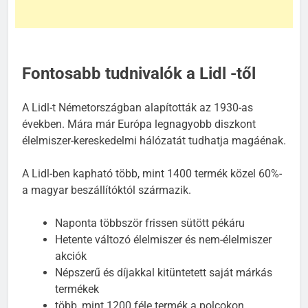
Fontosabb tudnivalók a Lidl -től
A Lidl-t Németországban alapították az 1930-as
években. Mára már Európa legnagyobb diszkont
élelmiszer-kereskedelmi hálózatát tudhatja magáénak.
A Lidl-ben kapható több, mint 1400 termék közel 60%-
a magyar beszállítóktól származik.
Naponta többször frissen sütött pékáru
Hetente változó élelmiszer és nem-élelmiszer
akciók
Népszerű és díjakkal kitüntetett saját márkás
termékek
több, mint 1200 féle termék a polcokon