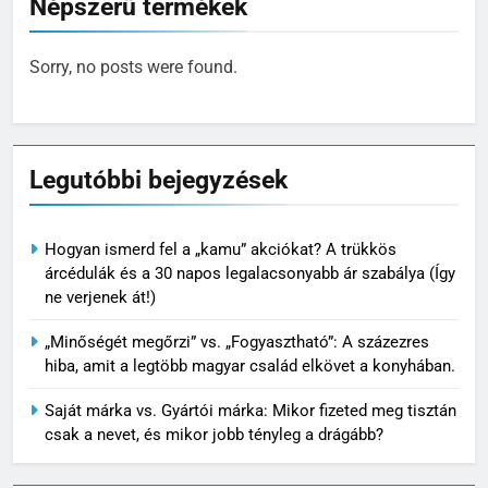
Népszerű termékek
Sorry, no posts were found.
Legutóbbi bejegyzések
Hogyan ismerd fel a „kamu” akciókat? A trükkös
árcédulák és a 30 napos legalacsonyabb ár szabálya (Így
ne verjenek át!)
„Minőségét megőrzi” vs. „Fogyasztható”: A százezres
hiba, amit a legtöbb magyar család elkövet a konyhában.
Saját márka vs. Gyártói márka: Mikor fizeted meg tisztán
csak a nevet, és mikor jobb tényleg a drágább?