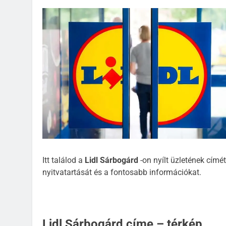
Itt találod a
Lidl Sárbogárd
-on nyílt üzletének címét
nyitvatartását és a fontosabb információkat.
Lidl Sárbogárd címe – térkép