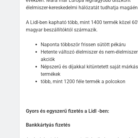
években. Mára már Európa legnagyobb diszkont
élelmiszer-kereskedelmi hálózatát tudhatja magáén
A Lidl-ben kapható több, mint 1400 termék közel 6
magyar beszállítóktól származik.
Naponta többször frissen sütött pékáru
Hetente változó élelmiszer és nem-élelmiszer
akciók
Népszerű és díjakkal kitüntetett saját márkás
termékek
több, mint 1200 féle termék a polcokon
Gyors és egyszerű fizetés a Lidl -ben:
Bankkártyás fizetés