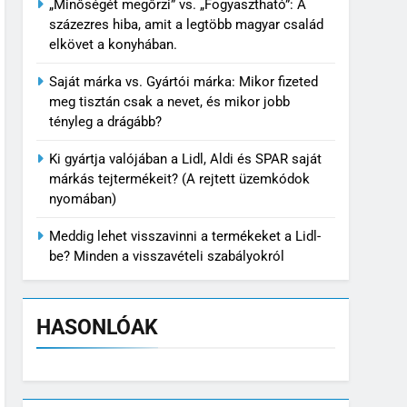
„Minőségét megőrzi” vs. „Fogyasztható”: A
százezres hiba, amit a legtöbb magyar család
elkövet a konyhában.
Saját márka vs. Gyártói márka: Mikor fizeted
meg tisztán csak a nevet, és mikor jobb
tényleg a drágább?
Ki gyártja valójában a Lidl, Aldi és SPAR saját
márkás tejtermékeit? (A rejtett üzemkódok
nyomában)
Meddig lehet visszavinni a termékeket a Lidl-
be? Minden a visszavételi szabályokról
HASONLÓAK