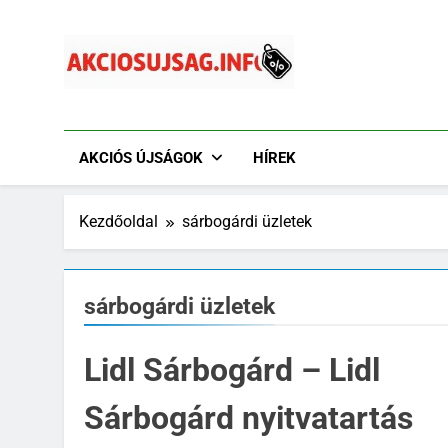
Ugrás
a
tartalomra
Akciósújság.info
Akciós Újságok Online. Tesco, Penny, Lidl, Aldi És A
AKCIÓS ÚJSÁGOK
HÍREK
Kezdőoldal
sárbogárdi üzletek
sárbogárdi üzletek
Lidl Sárbogárd – Lidl
Sárbogárd nyitvatartás