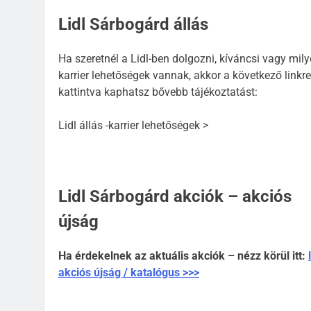
Lidl Sárbogárd állás
Ha szeretnél a Lidl-ben dolgozni, kíváncsi vagy mil
karrier lehetőségek vannak, akkor a következő linkre
kattintva kaphatsz bővebb tájékoztatást:
Lidl állás -karrier lehetőségek >
Lidl Sárbogárd akciók – akciós
újság
Ha érdekelnek az aktuális akciók – nézz körül itt:
akciós újság / katalógus >>>