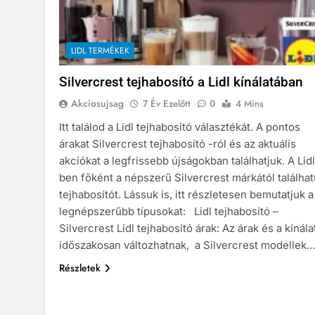
LIDL TERMÉKEK
Silvercrest tejhabosító a Lidl kínálatában
Akciosujsag
7 Év Ezelőtt
0
4 Mins
Itt találod a Lidl tejhabosító választékát. A pontos
árakat Silvercrest tejhabosító -ról és az aktuális
akciókat a legfrissebb újságokban találhatjuk. A Lidl
ben főként a népszerű Silvercrest márkától találha
tejhabosítót. Lássuk is, itt részletesen bemutatjuk a
legnépszerűbb típusokat: Lidl tejhabosító –
Silvercrest Lidl tejhabosító árak: Az árak és a kínála
időszakosan változhatnak, a Silvercrest modellek
Részletek