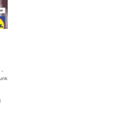
 -
tunk
t
…