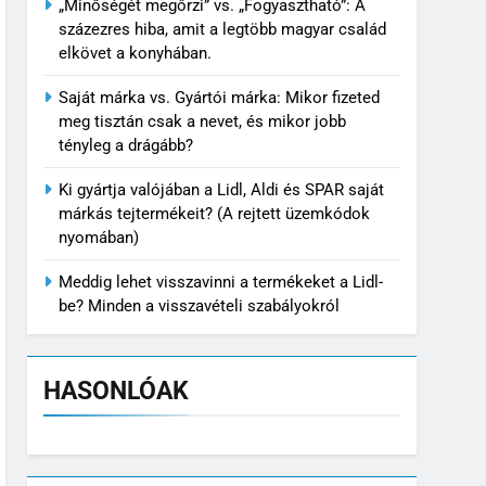
„Minőségét megőrzi” vs. „Fogyasztható”: A
százezres hiba, amit a legtöbb magyar család
elkövet a konyhában.
Saját márka vs. Gyártói márka: Mikor fizeted
meg tisztán csak a nevet, és mikor jobb
tényleg a drágább?
Ki gyártja valójában a Lidl, Aldi és SPAR saját
márkás tejtermékeit? (A rejtett üzemkódok
nyomában)
Meddig lehet visszavinni a termékeket a Lidl-
be? Minden a visszavételi szabályokról
HASONLÓAK