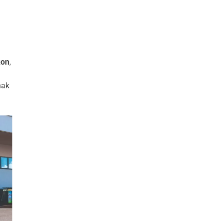
kon
,
nak