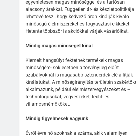
egyenletesen magas minőséggel és a tartósan
alacsony árakkal. Független ár- és készletpolitikája
lehetővé teszi, hogy kedvező áron kínálják kiváló
minőségű élelmiszereket és fogyasztási cikkeket.
Hetente többször is akciókkal várják vásárlóikat.
Mindig magas minőséget kínál
Kiemelt hangsúlyt fektetnek termékeik magas
minőségére- sok esetben a törvényileg előírt
szabályoknál is magasabb sztenderdek elé állítják
kínálatukat. A minőségirányítás területén szakértők
alkalmazunk, például élelmiszervegyészeket és –
technológusokat, vegyészeket, textil- és
villamosmérnököket.
Mindig figyelmesek vagyunk
Évről évre nő azoknak a száma, akik valamilyen