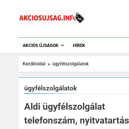
Ugrás
a
tartalomra
Akciósújság.info
Akciós Újságok Online. Tesco, Penny, Lidl, Aldi És A
AKCIÓS ÚJSÁGOK
HÍREK
Kezdőoldal
ügyfélszolgálatok
ügyfélszolgálatok
Aldi ügyfélszolgálat
telefonszám, nyitvatartás