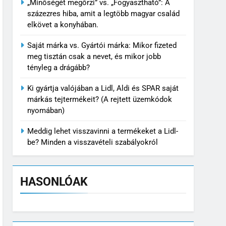
„Minőségét megőrzi” vs. „Fogyasztható”: A
százezres hiba, amit a legtöbb magyar család
elkövet a konyhában.
Saját márka vs. Gyártói márka: Mikor fizeted
meg tisztán csak a nevet, és mikor jobb
tényleg a drágább?
Ki gyártja valójában a Lidl, Aldi és SPAR saját
márkás tejtermékeit? (A rejtett üzemkódok
nyomában)
Meddig lehet visszavinni a termékeket a Lidl-
be? Minden a visszavételi szabályokról
HASONLÓAK