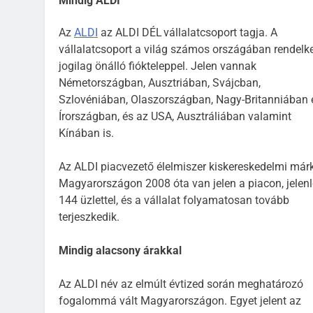
Mindig ALDI
Az
ALDI
az ALDI DÉL vállalatcsoport tagja. A
vállalatcsoport a világ számos országában rendelk
jogilag önálló fiókteleppel. Jelen vannak
Németországban, Ausztriában, Svájcban,
Szlovéniában, Olaszországban, Nagy-Britanniában 
Írországban, és az USA, Ausztráliában valamint
Kínában is.
Az ALDI piacvezető élelmiszer kiskereskedelmi már
Magyarországon 2008 óta van jelen a piacon, jelen
144 üzlettel, és a vállalat folyamatosan tovább
terjeszkedik.
Mindig alacsony árakkal
Az ALDI név az elmúlt évtized során meghatározó
fogalommá vált Magyarországon. Egyet jelent az