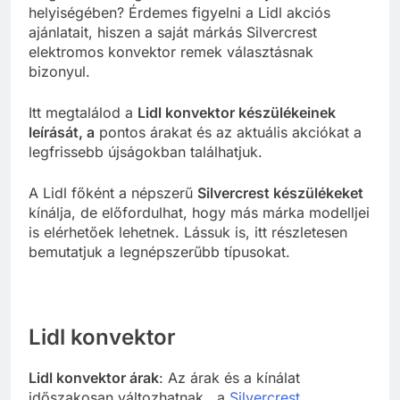
helyiségében? Érdemes figyelni a Lidl akciós
ajánlatait, hiszen a saját márkás Silvercrest
elektromos konvektor remek választásnak
bizonyul.
Itt megtalálod a
Lidl konvektor készülékeinek
leírását, a
pontos árakat és az aktuális akciókat a
legfrissebb újságokban találhatjuk.
A Lidl főként a népszerű
Silvercrest készülékeket
kínálja, de előfordulhat, hogy más márka modelljei
is elérhetőek lehetnek. Lássuk is, itt részletesen
bemutatjuk a legnépszerűbb típusokat.
Lidl konvektor
Lidl konvektor árak
: Az árak és a kínálat
időszakosan változhatnak, a
Silvercrest