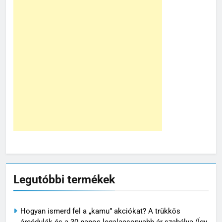
Legutóbbi termékek
Hogyan ismerd fel a „kamu” akciókat? A trükkös
árcédulák és a 30 napos legalacsonyabb ár szabálya (Így