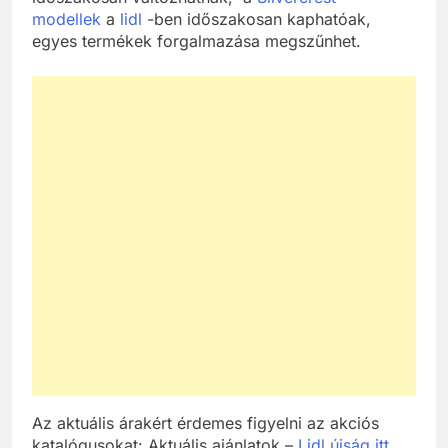
modellek
a
lidl
-ben időszakosan kaphatóak,
egyes termékek forgalmazása megszűnhet.
Az aktuális árakért érdemes figyelni az akciós
katalógusokat: Aktuális ajánlatok –
Lidl újság itt