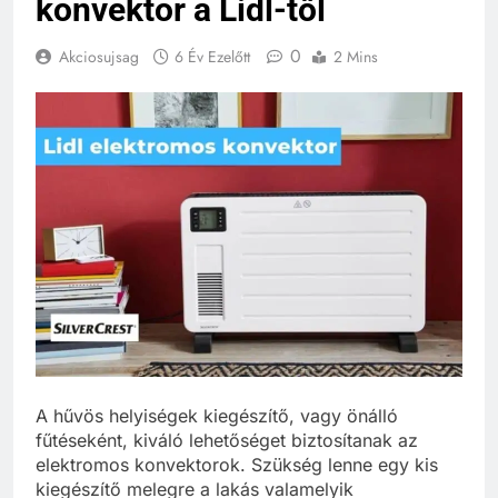
konvektor a Lidl-től
0
Akciosujsag
6 Év Ezelőtt
2 Mins
A hűvös helyiségek kiegészítő, vagy önálló
fűtéseként, kiváló lehetőséget biztosítanak az
elektromos konvektorok. Szükség lenne egy kis
kiegészítő melegre a lakás valamelyik