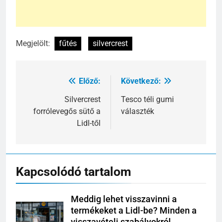
Megjelölt:
fűtés
silvercrest
Előző:
Következő:
Bejegyzés
navigáció
Silvercrest
Tesco téli gumi
forrólevegős sütő a
választék
Lidl-től
Kapcsolódó tartalom
Meddig lehet visszavinni a
termékeket a Lidl-be? Minden a
visszavételi szabályokról