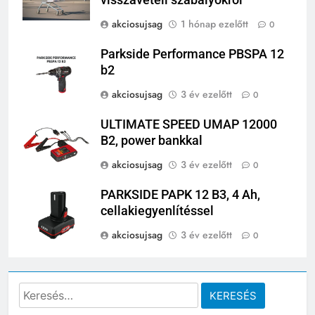
akciosujsag
1 hónap ezelőtt
0
Parkside Performance PBSPA 12
b2
akciosujsag
3 év ezelőtt
0
ULTIMATE SPEED UMAP 12000
B2, power bankkal
akciosujsag
3 év ezelőtt
0
PARKSIDE PAPK 12 B3, 4 Ah,
cellakiegyenlítéssel
akciosujsag
3 év ezelőtt
0
Keresés: