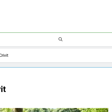
 Legnépszerűbb Áruházak.
Crivit
it