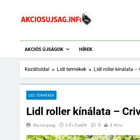
Ugrás
a
tartalomra
Akciósújság.info
Akciós Újságok Online. Tesco, Penny, Lidl, Aldi És A
AKCIÓS ÚJSÁGOK
HÍREK
Kezdőoldal
Lidl termékek
Lidl roller kínálata – 
LIDL TERMÉKEK
Lidl roller kínálata – Criv
0
Akciosujsag
6 Év Ezelőtt
8 Mins