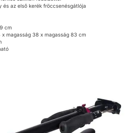
y és az első kerék fröccsenésgátlója
99 cm
 13 x magasság 38 x magasság 83 cm
m
ható