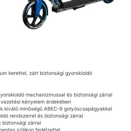
m kerettel, zárt biztonsági gyorskioldó
gyorskioldó mechanizmussal és biztonsági zárral
s vezetési kényelem érdekében
k kiváló minőségű ABEC-9 golyóscsapágyakkal
ldó rendszerrel és biztonsági zárral
biztonsági zárral
ntes szilikon fedélzettel