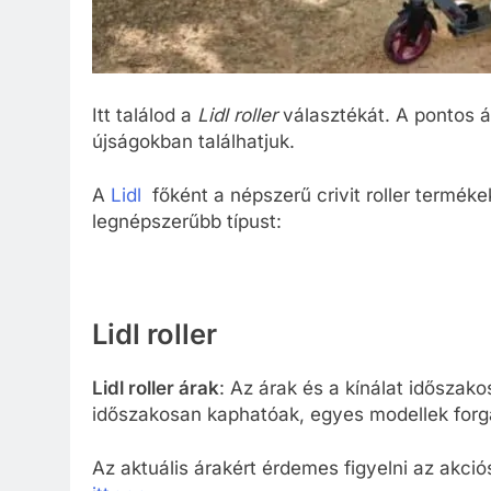
Itt találod a
Lidl roller
választékát. A pontos á
újságokban találhatjuk.
A
Lidl
főként a népszerű crivit roller termékek
legnépszerűbb típust:
Lidl roller
Lidl roller árak
: Az árak és a kínálat időszak
időszakosan kaphatóak, egyes modellek for
Az aktuális árakért érdemes figyelni az akció