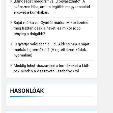
„Minőségét megőrzi” vs. „Fogyasztható”: A
százezres hiba, amit a legtöbb magyar család
elkövet a konyhában.
Saját márka vs. Gyártói márka: Mikor fizeted
meg tisztán csak a nevet, és mikor jobb
tényleg a drágább?
Ki gyártja valójában a Lidl, Aldi és SPAR saját
márkás tejtermékeit? (A rejtett üzemkódok
nyomában)
Meddig lehet visszavinni a termékeket a Lidl-
be? Minden a visszavételi szabályokról
HASONLÓAK