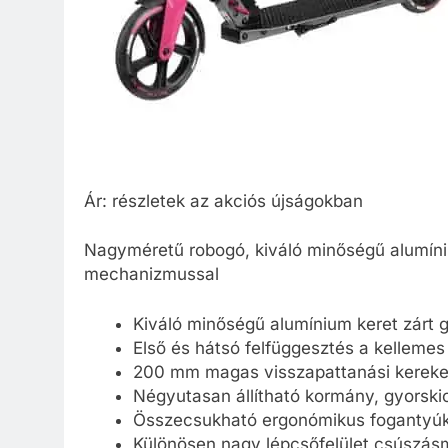
Ár: részletek az akciós újságokban
Nagyméretű robogó, kiváló minőségű alumíniu
mechanizmussal
Kiváló minőségű alumínium keret zárt 
Első és hátsó felfüggesztés a kelleme
200 mm magas visszapattanási kereke
Négyutasan állítható kormány, gyorskio
Összecsukható ergonómikus fogantyúk 
Különösen nagy lépcsőfelület csúszásme