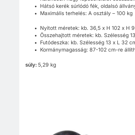
Hátsó kerék súrlódó fék, oldalsó állván
Maximális terhelés: A osztály – 100 kg
Nyitott méretek: kb. 36,5 x H 102 x H 
Összehajtott méretek: kb. Szélesség
Futódeszka: kb. Szélesség 13 x L 32 c
Kormánymagasság: 87-102 cm-re állít
súly:
5,29 kg