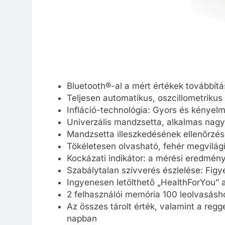
Bluetooth®-al a mért értékek továbbítá
Teljesen automatikus, oszcillometriku
Infláció-technológia: Gyors és kényel
Univerzális mandzsetta, alkalmas nagy
Mandzsetta illeszkedésének ellenőrzés
Tökéletesen olvasható, fehér megvilágí
Kockázati indikátor: a mérési eredmén
Szabálytalan szívverés észlelése: Figy
Ingyenesen letölthető „HealthForYou” 
2 felhasználói memória 100 leolvasásh
Az összes tárolt érték, valamint a regg
napban