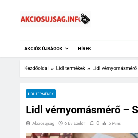
Ugrás
a
tartalomra
Akciósújság.info
Akciós Újságok Online. Tesco, Penny, Lidl, Aldi És A
AKCIÓS ÚJSÁGOK
HÍREK
Kezdőoldal
Lidl termékek
Lidl vérnyomásmérő –
LIDL TERMÉKEK
Lidl vérnyomásmérő – Sa
0
Akciosujsag
6 Év Ezelőtt
5 Mins