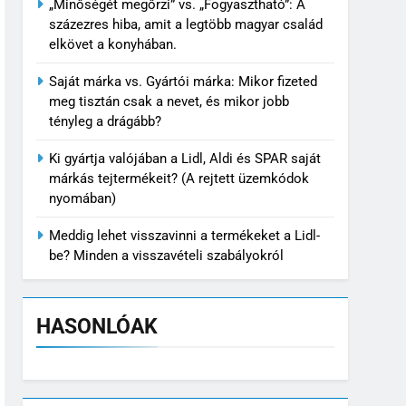
„Minőségét megőrzi” vs. „Fogyasztható”: A
százezres hiba, amit a legtöbb magyar család
elkövet a konyhában.
Saját márka vs. Gyártói márka: Mikor fizeted
meg tisztán csak a nevet, és mikor jobb
tényleg a drágább?
Ki gyártja valójában a Lidl, Aldi és SPAR saját
márkás tejtermékeit? (A rejtett üzemkódok
nyomában)
Meddig lehet visszavinni a termékeket a Lidl-
be? Minden a visszavételi szabályokról
HASONLÓAK