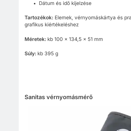
Dátum és idő kijelzése
Tartozékok:
Elemek, vérnyomáskártya és prak
grafikus kiértékeléshez
Méretek:
kb 100 x 134,5 x 51 mm
Súly:
kb 395 g
Sanitas vérnyomásmérő