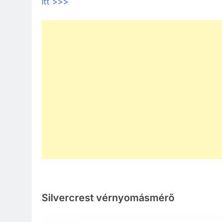
itt >>>
Silvercrest vérnyomásmérő