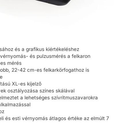
sához és a grafikus kiértékeléshez
s vérnyomás- és pulzusmérés a felkaron
mes mérés
obb, 22-42 cm-es felkarkörfogathoz is
e
tású XL-es kijelző
yek osztályozása színes skálával
elmeztet a lehetséges szívritmuszavarokra
alkalmazással
oz
eli és esti vérnyomás átlagos értéke az elmúlt 7