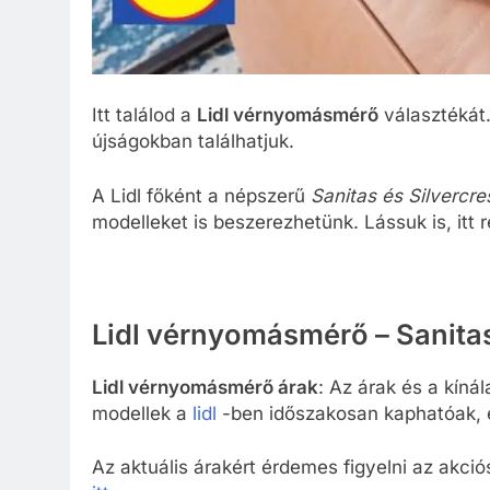
Itt találod a
Lidl vérnyomásmérő
választékát.
újságokban találhatjuk.
A Lidl főként a népszerű
Sanitas és Silverc
modelleket is beszerezhetünk. Lássuk is, itt 
Lidl vérnyomásmérő – Sanitas
Lidl vérnyomásmérő árak
: Az árak és a kíná
modellek a
lidl
-ben időszakosan kaphatóak,
Az aktuális árakért érdemes figyelni az akció