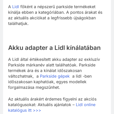
A
Lidl
főként a népszerű parkside termékeket
kínálja ebben a kategóriában. A pontos árakat és
az aktuális akciókat a legfrissebb újságokban
találhatjuk.
Akku adapter a Lidl kínálatában
A Lidl által értékesített akku adapter az exkluzív
Parkside márkanév alatt találhatóak. Parkside
termékek ára és a kínálat időszakosan
változhatnak, a
Parkside gépek
a lidl -ben
időszakosan kaphatóak, egyes modellek
forgalmazása megszűnhet.
Az aktuális árakért érdemes figyelni az akciós
katalógusokat: Aktuális ajánlatok –
Lidl online
katalógus itt >>>