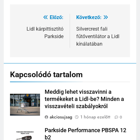
Előző:
Következő:
Bejegyzés
navigáció
Lidl kárpittisztító
Silvercrest fali
Parkside
fűtőventilátor a Lidl
kínálatában
Kapcsolódó tartalom
Meddig lehet visszavinni a
termékeket a Lidl-be? Minden a
visszavételi szabályokról
akciosujsag
1 hónap ezelőtt
0
Parkside Performance PBSPA 12
b2