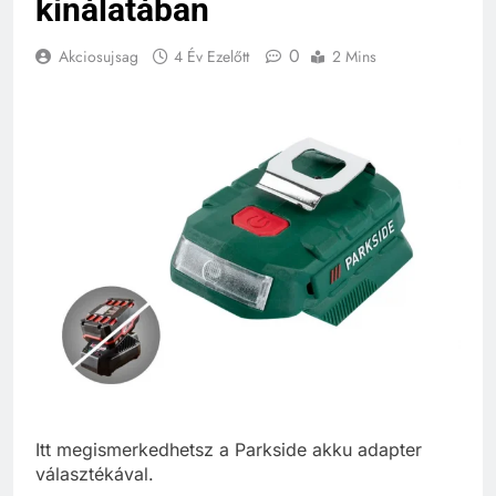
kínálatában
0
Akciosujsag
4 Év Ezelőtt
2 Mins
Itt megismerkedhetsz a Parkside akku adapter
választékával.