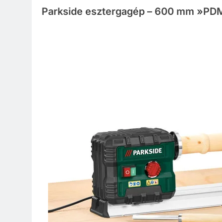
Parkside esztergagép –
600 mm »PDM