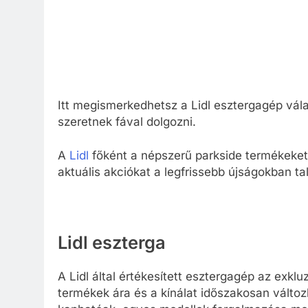
Itt megismerkedhetsz a Lidl esztergagép vál
szeretnek fával dolgozni.
A
Lidl
főként a népszerű parkside termékeket 
aktuális akciókat a legfrissebb újságokban tal
Lidl eszterga
A Lidl által értékesített esztergagép az exkl
termékek ára és a kínálat időszakosan válto