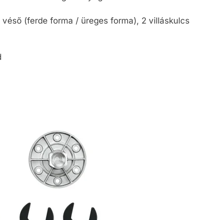
 véső (ferde forma / üreges forma), 2 villáskulcs
d