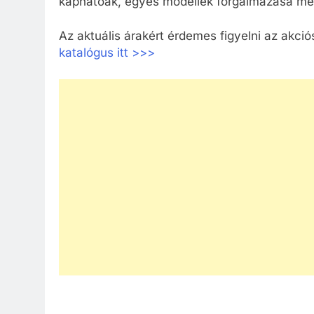
kaphatóak, egyes modellek forgalmazása me
Az aktuális árakért érdemes figyelni az akció
katalógus itt >>>