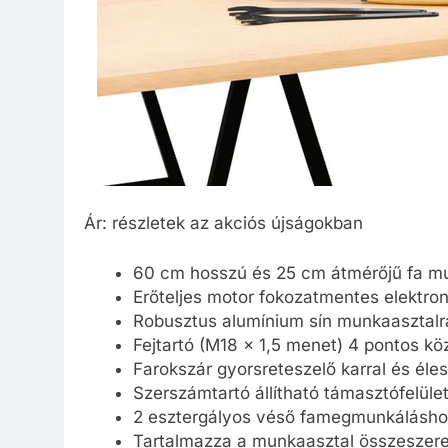
Ár: részletek az akciós újságokban
60 cm hosszú és 25 cm átmérőjű fa m
Erőteljes motor fokozatmentes elektro
Robusztus alumínium sín munkaasztalr
Fejtartó (M18 x 1,5 menet) 4 pontos kö
Farokszár gyorsreteszelő karral és éle
Szerszámtartó állítható támasztófelület
2 esztergályos véső famegmunkálásho
Tartalmazza a munkaasztal összeszer