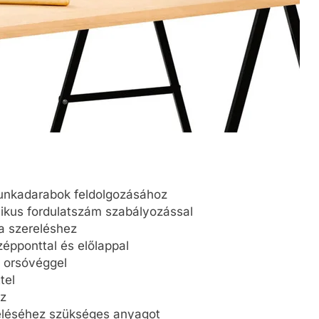
unkadarabok feldolgozásához
nikus fordulatszám szabályozással
a szereléshez
zépponttal és előlappal
s orsóvéggel
tel
z
eléséhez szükséges anyagot