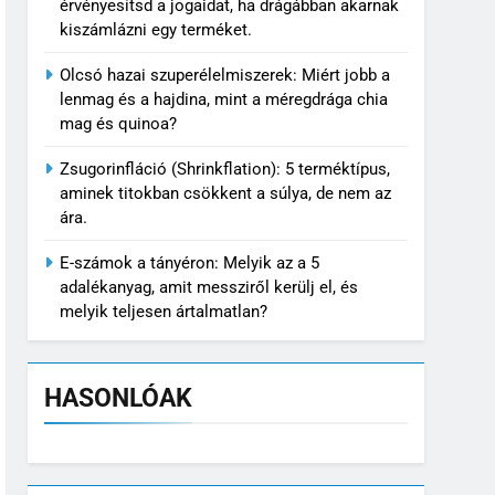
érvényesítsd a jogaidat, ha drágábban akarnak
kiszámlázni egy terméket.
Olcsó hazai szuperélelmiszerek: Miért jobb a
lenmag és a hajdina, mint a méregdrága chia
mag és quinoa?
Zsugorinfláció (Shrinkflation): 5 terméktípus,
aminek titokban csökkent a súlya, de nem az
ára.
E-számok a tányéron: Melyik az a 5
adalékanyag, amit messziről kerülj el, és
melyik teljesen ártalmatlan?
HASONLÓAK