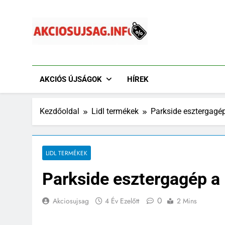
Ugrás
a
tartalomra
Akciósújság.info
Akciós Újságok Online. Tesco, Penny, Lidl, Aldi És A
AKCIÓS ÚJSÁGOK
HÍREK
Kezdőoldal
Lidl termékek
Parkside esztergagép
LIDL TERMÉKEK
Parkside esztergagép a 
0
Akciosujsag
4 Év Ezelőtt
2 Mins