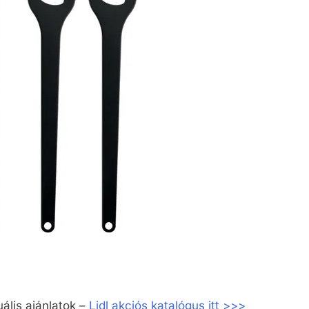
uális ajánlatok –
Lidl akciós katalógus itt >>>