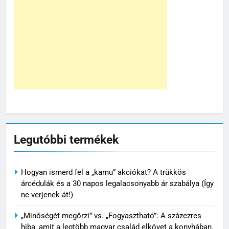
Legutóbbi termékek
Hogyan ismerd fel a „kamu” akciókat? A trükkös
árcédulák és a 30 napos legalacsonyabb ár szabálya (Így
ne verjenek át!)
„Minőségét megőrzi” vs. „Fogyasztható”: A százezres
hiba, amit a legtöbb magyar család elkövet a konyhában.