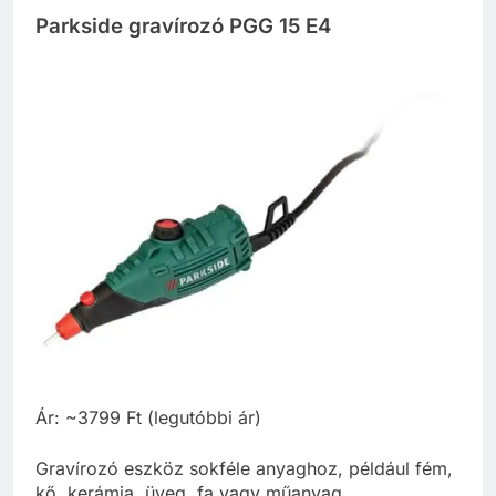
Parkside gravírozó PGG 15 E4
Ár: ~3799 Ft (legutóbbi ár)
Gravírozó eszköz sokféle anyaghoz, például fém,
kő, kerámia, üveg, fa vagy műanyag