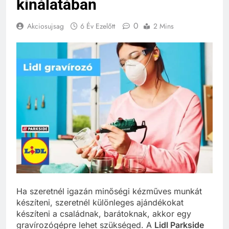
kínálatában
0
Akciosujsag
6 Év Ezelőtt
2 Mins
Ha szeretnél igazán minőségi kézműves munkát
készíteni, szeretnél különleges ajándékokat
készíteni a családnak, barátoknak, akkor egy
gravírozógépre lehet szükséged. A
Lidl Parkside