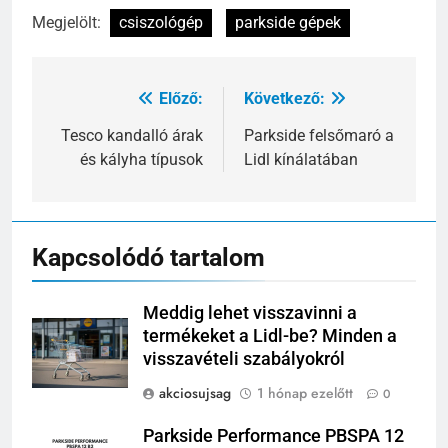
Megjelölt:
csiszológép
parkside gépek
Előző:
Következő:
Bejegyzés
navigáció
Tesco kandalló árak
Parkside felsőmaró a
és kályha típusok
Lidl kínálatában
Kapcsolódó tartalom
Meddig lehet visszavinni a
termékeket a Lidl-be? Minden a
visszavételi szabályokról
akciosujsag
1 hónap ezelőtt
0
Parkside Performance PBSPA 12