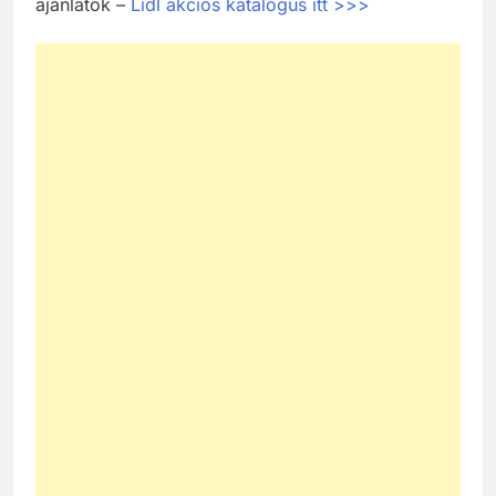
ajánlatok –
Lidl akciós katalógus itt >>>