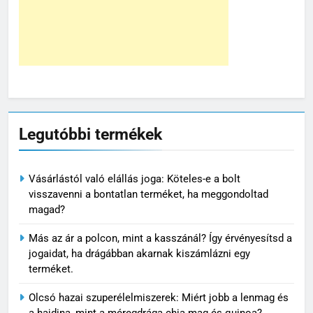
Legutóbbi termékek
Vásárlástól való elállás joga: Köteles-e a bolt
visszavenni a bontatlan terméket, ha meggondoltad
magad?
Más az ár a polcon, mint a kasszánál? Így érvényesítsd a
jogaidat, ha drágábban akarnak kiszámlázni egy
terméket.
Olcsó hazai szuperélelmiszerek: Miért jobb a lenmag és
a hajdina, mint a méregdrága chia mag és quinoa?