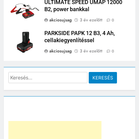
ULTIMATE SPEED UMAP 12000
B2, power bankkal
akciosujsag
3 év ezelőtt
0
PARKSIDE PAPK 12 B3, 4 Ah,
cellakiegyenlítéssel
akciosujsag
3 év ezelőtt
0
Keresés: