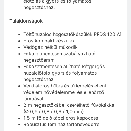
előtolás a gyors és folyamatos
hegesztéshez.
Tulajdonságok
Töltőhuzalos hegesztőkészülék PFDS 120 A1
Erős kompakt készülék
Védőgáz nélkül működik
Fokozatmentesen szabályozható
hegesztőáram
Fokozatmentesen állítható kétgörgős
huzalelőtoló gyors és folyamatos
hegesztéshez
Ventilátoros hűtés és túlterhelés elleni
védelem hővédelemmel és ellenőrző
lámpával
2 m hegesztőkábel cserélhető fúvókákkal
(Ø 0,6 / 0,8 / 0,9 / 1,0 mm)
1,5 m földelőkábel erős kapoccsal
Robusztus fém ház tartóhevederrel