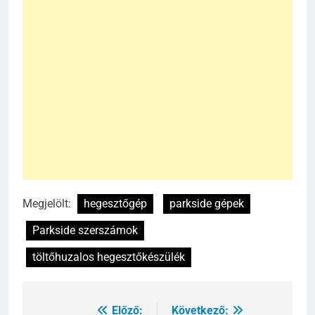
Megjelölt:
hegesztőgép
parkside gépek
Parkside szerszámok
töltőhuzalos hegesztőkészülék
Előző:
Következő:
Bejegyzés