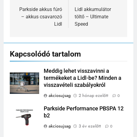
navigáció
Parkside akkus fúró
Lidl akkumulátor
– akkus csavarozó
töltő – Ultimate
Lidl
Speed
Kapcsolódó tartalom
Meddig lehet visszavinni a
termékeket a Lidl-be? Minden a
visszavételi szabályokról
akciosujsag
2 hónap ezelőtt
0
Parkside Performance PBSPA 12
b2
akciosujsag
3 év ezelőtt
0