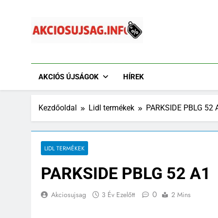
Ugrás
a
tartalomra
Akciósújság.info
Akciós Újságok Online. Tesco, Penny, Lidl, Aldi És A
AKCIÓS ÚJSÁGOK
HÍREK
Kezdőoldal
Lidl termékek
PARKSIDE PBLG 52 
LIDL TERMÉKEK
PARKSIDE PBLG 52 A1
0
Akciosujsag
3 Év Ezelőtt
2 Mins