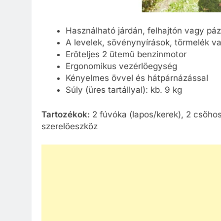
Használható járdán, felhajtón vagy páz
A levelek, sövénynyírások, törmelék v
Erőteljes 2 ütemű benzinmotor
Ergonomikus vezérlőegység
Kényelmes övvel és hátpárnázással
Súly (üres tartállyal): kb. 9 kg
Tartozékok:
2 fúvóka (lapos/kerek), 2 csőhoss
szerelőeszköz