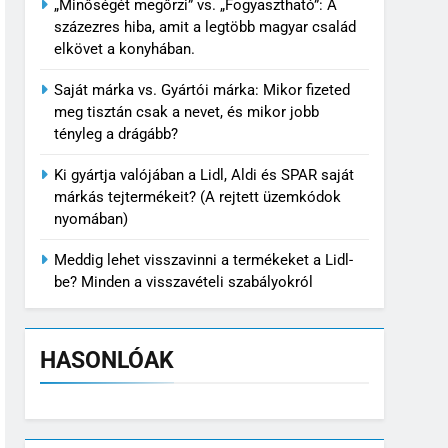
„Minőségét megőrzi” vs. „Fogyasztható”: A
százezres hiba, amit a legtöbb magyar család
elkövet a konyhában.
Saját márka vs. Gyártói márka: Mikor fizeted
meg tisztán csak a nevet, és mikor jobb
tényleg a drágább?
Ki gyártja valójában a Lidl, Aldi és SPAR saját
márkás tejtermékeit? (A rejtett üzemkódok
nyomában)
Meddig lehet visszavinni a termékeket a Lidl-
be? Minden a visszavételi szabályokról
HASONLÓAK