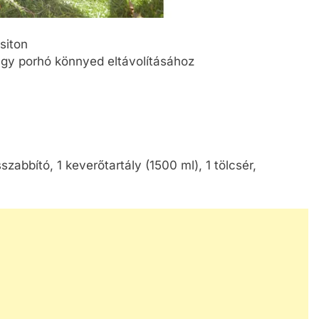
siton
agy porhó könnyed eltávolításához
zabbító, 1 keverőtartály (1500 ml), 1 tölcsér,