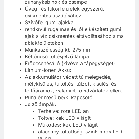
zuhanykabinok és csempe
Üveg- és tükörfelületek egyszerű,
csíkmentes tisztításához
Szívófej gumi ajakkal
rendkívül rugalmas és jól elkészített gumi
ajak a víz csíkmentes eltávolításához sima
ablakfelületeken
Munkaszélesség kb 275 mm
Kéttónusú töltésjelző lámpa
Fröccsenésálló (kivéve a tápegységet)
Lithium-Ionen Akku:
Az akkumulátor védett túlmelegedés,
mélykisülés, túltöltés, túlzott kisülési és
töltőáramok, valamint rövidzárlatok ellen.
Puha érintésű be/ki kapcsoló
Jelzőlámpák:
Terhelve: rote LED an
Töltve: kék LED világít
Működés: kék LED világít
alacsony töltöttségi szint: piros LED
villog