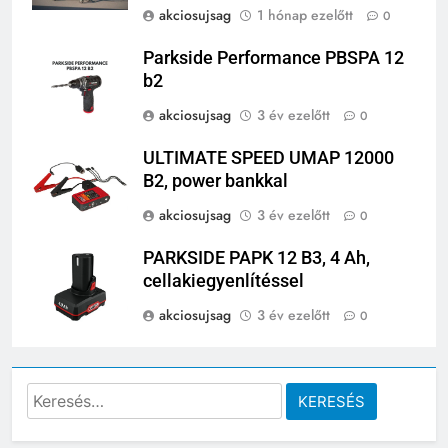
akciosujsag
1 hónap ezelőtt
0
Parkside Performance PBSPA 12
b2
akciosujsag
3 év ezelőtt
0
ULTIMATE SPEED UMAP 12000
B2, power bankkal
akciosujsag
3 év ezelőtt
0
PARKSIDE PAPK 12 B3, 4 Ah,
cellakiegyenlítéssel
akciosujsag
3 év ezelőtt
0
Keresés: