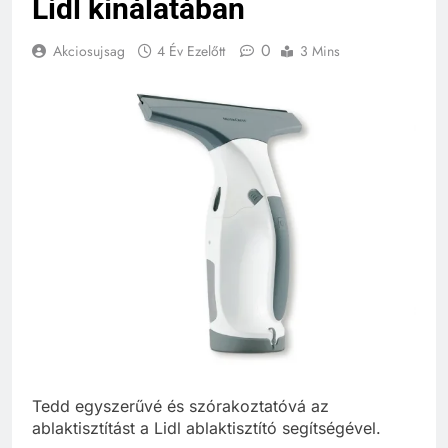
Lidl kínálatában
0
Akciosujsag
4 Év Ezelőtt
3 Mins
Tedd egyszerűvé és szórakoztatóvá az
ablaktisztítást a Lidl ablaktisztító segítségével.