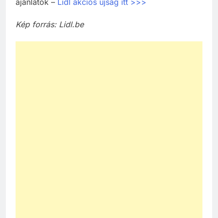
ajánlatok –
Lidl akciós újság itt >>>
Kép forrás: Lidl.be