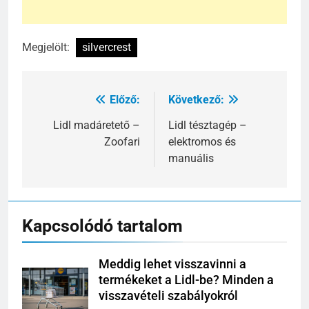
Megjelölt:
silvercrest
Előző:
Következő:
Bejegyzés
navigáció
Lidl madáretető –
Lidl tésztagép –
Zoofari
elektromos és
manuális
Kapcsolódó tartalom
Meddig lehet visszavinni a
termékeket a Lidl-be? Minden a
visszavételi szabályokról