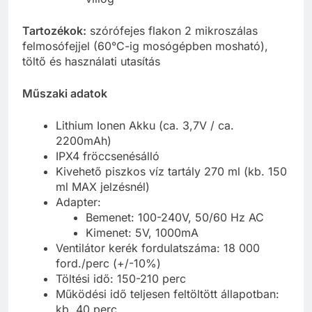
Tartozékok:
szórófejes flakon 2 mikroszálas
felmosófejjel (60°C-ig mosógépben mosható),
töltő és használati utasítás
Műszaki adatok
Lithium Ionen Akku (ca. 3,7V / ca.
2200mAh)
IPX4 fröccsenésálló
Kivehető piszkos víz tartály 270 ml (kb. 150
ml MAX jelzésnél)
Adapter:
Bemenet: 100-240V, 50/60 Hz AC
Kimenet: 5V, 1000mA
Ventilátor kerék fordulatszáma: 18 000
ford./perc (+/-10%)
Töltési idő: 150-210 perc
Működési idő teljesen feltöltött állapotban:
kb. 40 perc.