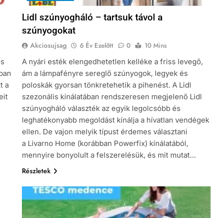
Lidl szúnyogháló – tartsuk távol a
szúnyogokat
Akciosujsag
6 Év Ezelőtt
0
10 Mins
os
A nyári esték elengedhetetlen kelléke a friss levegő,
kban
ám a lámpafényre sereglő szúnyogok, legyek és
t a
poloskák gyorsan tönkretehetik a pihenést. A Lidl
eit
szezonális kínálatában rendszeresen megjelenő Lidl
szúnyogháló választék az egyik legolcsóbb és
leghatékonyabb megoldást kínálja a hívatlan vendégek
ellen. De vajon melyik típust érdemes választani
a Livarno Home (korábban Powerfix) kínálatából,
mennyire bonyolult a felszerelésük, és mit mutat…
Részletek