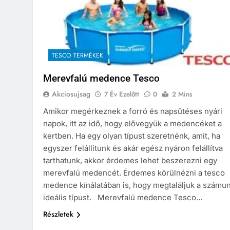
TESCO TERMÉKEK
Merevfalú medence Tesco
Akciosujsag
7 Év Ezelőtt
0
2 Mins
Amikor megérkeznek a forró és napsütéses nyári
napok, itt az idő, hogy elővegyük a medencéket a
kertben. Ha egy olyan típust szeretnénk, amit, ha
egyszer felállítunk és akár egész nyáron felállítva
tarthatunk, akkor érdemes lehet beszerezni egy
merevfalú medencét. Érdemes körülnézni a tesco
medence kínálatában is, hogy megtaláljuk a számu
ideális típust. Merevfalú medence Tesco…
Részletek