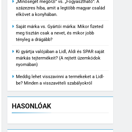
„Minőségét megőrzi” vs. „Fogyasztható”: A
százezres hiba, amit a legtöbb magyar család
elkövet a konyhában.
Saját márka vs. Gyártói márka: Mikor fizeted
meg tisztán csak a nevet, és mikor jobb
tényleg a drágább?
Ki gyártja valójában a Lidl, Aldi és SPAR saját
márkás tejtermékeit? (A rejtett üzemkódok
nyomában)
Meddig lehet visszavinni a termékeket a Lidl-
be? Minden a visszavételi szabályokról
HASONLÓAK