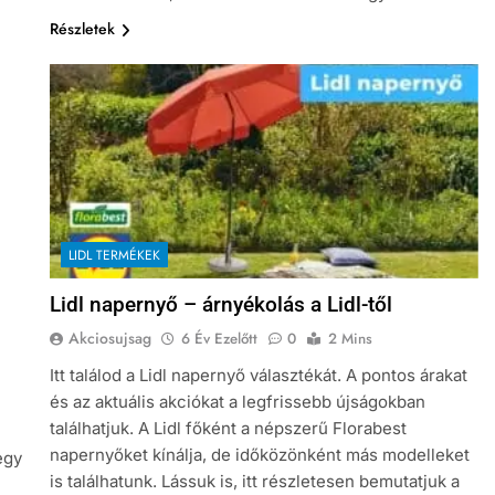
Részletek
LIDL TERMÉKEK
Lidl napernyő – árnyékolás a Lidl-től
Akciosujsag
6 Év Ezelőtt
0
2 Mins
Itt találod a Lidl napernyő választékát. A pontos árakat
és az aktuális akciókat a legfrissebb újságokban
találhatjuk. A Lidl főként a népszerű Florabest
napernyőket kínálja, de időközönként más modelleket
egy
is találhatunk. Lássuk is, itt részletesen bemutatjuk a