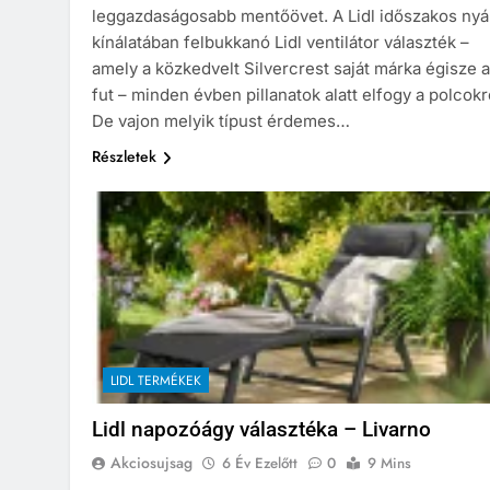
leggazdaságosabb mentőövet. A Lidl időszakos nyá
kínálatában felbukkanó Lidl ventilátor választék –
amely a közkedvelt Silvercrest saját márka égisze a
fut – minden évben pillanatok alatt elfogy a polcokr
De vajon melyik típust érdemes…
Részletek
LIDL TERMÉKEK
Lidl napozóágy választéka – Livarno
Akciosujsag
6 Év Ezelőtt
0
9 Mins