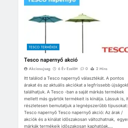
TESCO TERMÉKEK
Tesco napernyő akció
Akciosujsag
6 Év Ezelőtt
0
2 Mins
Itt találod a Tesco napernyő választékát. A pontos
árakat és az aktuális akciókat a legfrissebb újságo
találhatjuk. A Tesco -ban a saját márkás termékek
mellett más gyártók termékeit is kínálja. Lássuk is, i
részletesen bemutatjuk a legnépszerűbb típusokat
Tesco napernyő Tesco napernyő akció: Az árak /
akciók és a kínálat időszakosan változhatnak, egye
márkák termékeik időszakosan kaphatóak,…