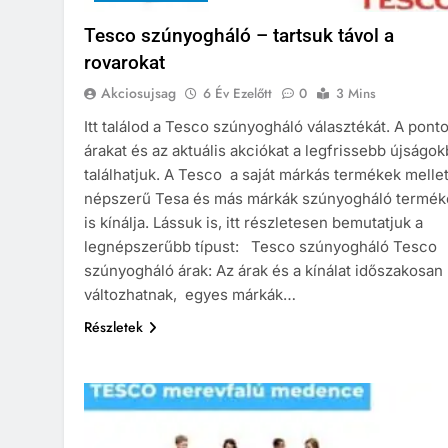
Tesco szúnyogháló – tartsuk távol a
rovarokat
Akciosujsag
6 Év Ezelőtt
0
3 Mins
Itt találod a Tesco szúnyogháló választékát. A pont
árakat és az aktuális akciókat a legfrissebb újságo
találhatjuk. A Tesco a saját márkás termékek mellet
népszerű Tesa és más márkák szúnyogháló termék
is kínálja. Lássuk is, itt részletesen bemutatjuk a
legnépszerűbb típust: Tesco szúnyogháló Tesco
szúnyogháló árak: Az árak és a kínálat időszakosan
változhatnak, egyes márkák…
Részletek