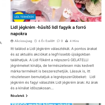
LIDL TERMÉKEK
Lidl jégkrém -hűsítő lidl fagyik a forró
napokra
Akciosujsag
6 Év Ezelőtt
0
4 Mins
a,
Itt találod a Lidl jégkrém választékát. A pontos árakat
és az aktuális akciókat a legfrissebb újságokban
találhatjuk. A Lidl főként a népszerű GELATELLI
jégrémeket kínálja, de természetesen más kedvelt
márka termékeit is beszerezhetjük. Lássuk is, itt
részletesen bemutatjuk a legnépszerűbbeket: Lidl
jégkrém és fagyi választék Lidl jégkrém árak: Az árak
és a kínálat időszakosan…
Részletek