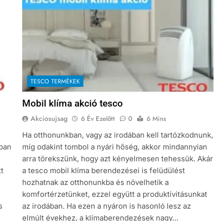
TESCO TERMÉKEK
Mobil klíma akció tesco
Akciosujsag
6 Év Ezelőtt
0
6 Mins
Ha otthonunkban, vagy az irodában kell tartózkodnunk,
kban
míg odakint tombol a nyári hőség, akkor mindannyian
arra törekszünk, hogy azt kényelmesen tehessük. Akár
tt
a tesco mobil klíma berendezései is felüdülést
:
hozhatnak az otthonunkba és növelhetik a
komfortérzetünket, ezzel együtt a produktivitásunkat
s
az irodában. Ha ezen a nyáron is hasonló lesz az
elmúlt évekhez, a klímaberendezések nagy…