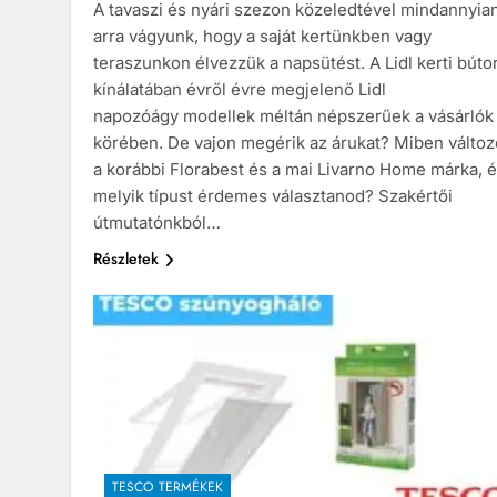
A tavaszi és nyári szezon közeledtével mindannyia
arra vágyunk, hogy a saját kertünkben vagy
teraszunkon élvezzük a napsütést. A Lidl kerti búto
kínálatában évről évre megjelenő Lidl
napozóágy modellek méltán népszerűek a vásárlók
körében. De vajon megérik az árukat? Miben változ
a korábbi Florabest és a mai Livarno Home márka, 
melyik típust érdemes választanod? Szakértői
útmutatónkból…
Részletek
TESCO TERMÉKEK