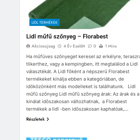
LIDL TERMÉKEK
Lidl műfű szőnyeg – Florabest
Akciosujsag
4 Év Ezelőtt
0
1 Mins
Ha műfüves szőnyeget keresel az erkélyre, teraszr
tlikerthez, vagy a kempingben, itt megtalálod a Lidl
választékát. A Lidl főként a népszerű Florabest
termékeket kínálja ebben a kategóriában, de
időközönként más modelleket is találhatunk. Lidl
műfű szőnyeg Lidl műfű szőnyeg árak: Az árak és a
kínálat időszakosan változhatnak, a Florabest
termékek a lidl -ben időszakosan kaphatóak,…
Részletek