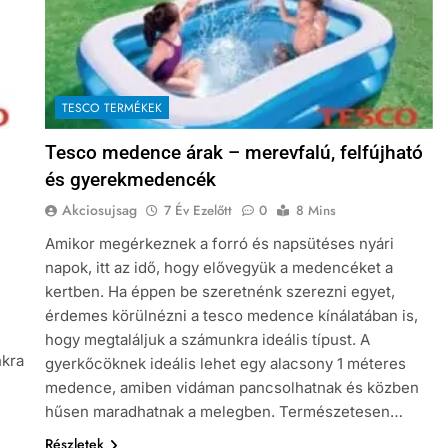
TESCO TERMÉKEK
Tesco medence árak – merevfalú, felfújható
és gyerekmedencék
Akciosujsag
7 Év Ezelőtt
0
8 Mins
Amikor megérkeznek a forró és napsütéses nyári
napok, itt az idő, hogy elővegyük a medencéket a
kertben. Ha éppen be szeretnénk szerezni egyet,
érdemes körülnézni a tesco medence kínálatában is,
hogy megtaláljuk a számunkra ideális típust. A
nkra
gyerkőcöknek ideális lehet egy alacsony 1 méteres
medence, amiben vidáman pancsolhatnak és közben
hűsen maradhatnak a melegben. Természetesen…
Részletek