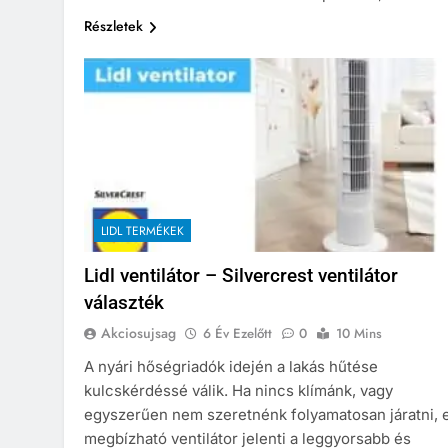
Részletek
LIDL TERMÉKEK
Lidl ventilátor – Silvercrest ventilátor
választék
Akciosujsag
6 Év Ezelőtt
0
10 Mins
A nyári hőségriadók idején a lakás hűtése
kulcskérdéssé válik. Ha nincs klímánk, vagy
egyszerűen nem szeretnénk folyamatosan járatni, 
megbízható ventilátor jelenti a leggyorsabb és