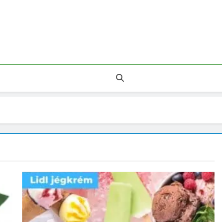
 Legnépszerűbb Áruházak.