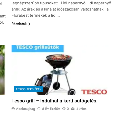
legnépszerűbb típusokat: Lidl napernyő Lidl napernyő
ri
árak: Az árak és a kínálat időszakosan változhatnak, a
Florabest termékek a lidl…
latt
ól.
Részletek
TESCO TERMÉKEK
Tesco grill – Indulhat a kerti sütögetés.
Akciosujsag
6 Év Ezelőtt
0
4 Mins