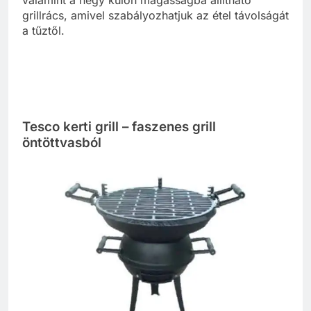
valamint a négy külön magasságba állítható
grillrács, amivel szabályozhatjuk az étel távolságát
a tűztől.
Tesco kerti grill – faszenes grill
öntöttvasból