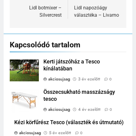
navigáció
Lidl botmixer –
Lidl napozóágy
Silvercrest
választéka – Livarno
Kapcsolódó tartalom
Kerti játszóház a Tesco
kínálatában
akciosujsag
3 év ezelőtt
0
Összecsukható masszázságy
tesco
akciosujsag
4 év ezelőtt
0
Kézi körfűrész Tesco (választék és útmutató)
akciosujsag
5 év ezelőtt
0