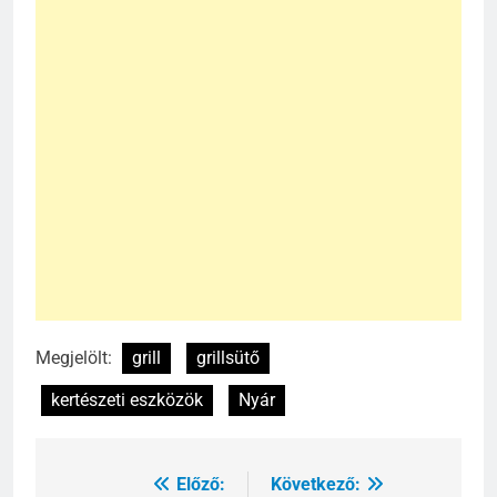
Megjelölt:
grill
grillsütő
kertészeti eszközök
Nyár
Előző:
Következő:
Bejegyzés