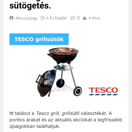
sütögetés.
0
Akciosujsag
6 Év Ezelőtt
4 Mins
Itt találod a
Tesco grill, grillsütő
választékát. A
pontos árakat és az aktuális akciókat a legfrissebb
újságokban találhatjuk.