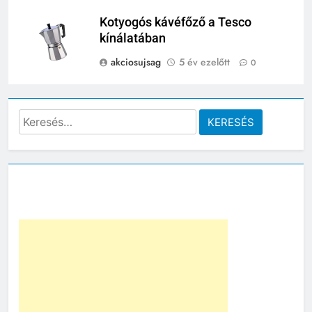
Kotyogós kávéfőző a Tesco
kínálatában
akciosujsag
5 év ezelőtt
0
Keresés: