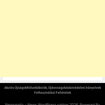
Akciós Újságok
Rólunk
Akciók, Újdonságok
Adatvédelmi Irányelvek
Felhasználási Feltételek
Newsmatic - News WordPress sablon 2026. Powered By