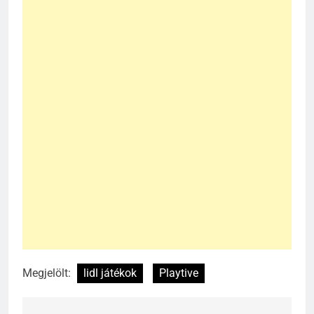
Megjelölt:
lidl játékok
Playtive