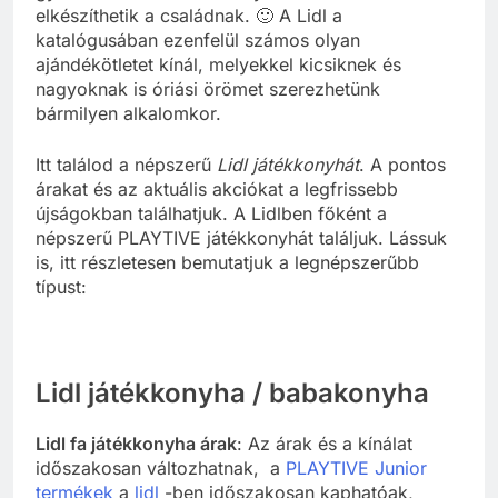
elkészíthetik a családnak. 🙂 A Lidl a
katalógusában ezenfelül számos olyan
ajándékötletet kínál, melyekkel kicsiknek és
nagyoknak is óriási örömet szerezhetünk
bármilyen alkalomkor.
Itt találod a népszerű
Lidl játékkonyhát
. A pontos
árakat és az aktuális akciókat a legfrissebb
újságokban találhatjuk. A Lidlben főként a
népszerű PLAYTIVE játékkonyhát találjuk. Lássuk
is, itt részletesen bemutatjuk a legnépszerűbb
típust:
Lidl játékkonyha / babakonyha
Lidl fa játékkonyha árak
: Az árak és a kínálat
időszakosan változhatnak, a
PLAYTIVE Junior
termékek
a
lidl
-ben időszakosan kaphatóak,