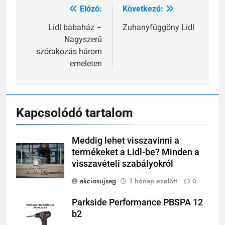
Előző:
Következő:
Bejegyzés
navigáció
Lidl babaház –
Zuhanyfüggöny Lidl
Nagyszerű
szórakozás három
emeleten
Kapcsolódó tartalom
Meddig lehet visszavinni a
termékeket a Lidl-be? Minden a
visszavételi szabályokról
akciosujsag
1 hónap ezelőtt
0
Parkside Performance PBSPA 12
b2