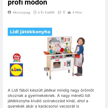
profi módon
0
Akciosujsag
6 Év Ezelőtt
4 Mins
A Lidl fából készült játékai mindig nagy örömöt
okoznak a gyermekeknek. A nagy méretű lidl
játékkonyha kiváló szórakozást kínál, ahol a
gyerekek akár a karácsonyi vacsorát is