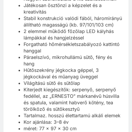
Játékosan ösztönzi a képzelet és a
kreativitás
Stabil konstrukció valódi fából, háromirányú
állítható magasságú (kb. 97/101/103 cm)
2 elemmel működő főzőlap LED kályhás
lámpákkal és hangjelzéssel
Forgatható hőmérsékletszabályozó kattintó
hanggal
Páraelszívó, mikrohullámú sütő, fény és
hang
Hűtőszekrény jégkocka géppel, 3
jégkockával és műanyag üveggel
Világítású sütő és sütőlap
Kiterjedt kiegészítők: serpenyő, serpenyő
fedéllel, az „ERNESTO” márkanévű húsvilla
és spatula, valamint habverő kötény, tea
törölköző és sütőkesztyű
Tartalmaz. hosszú élettartamú alkáli elemek
Kor ajánlása: 3–8 év
méret: 77 x 97 x 30 cm