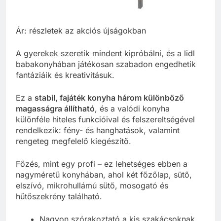
Ár: részletek az akciós újságokban
A gyerekek szeretik mindent kipróbálni, és a lidl
babakonyhában játékosan szabadon engedhetik
fantáziáik és kreativitásuk.
Ez a
stabil, fajáték konyha három különböző
magasságra állítható
, és a valódi konyha
különféle hiteles funkcióival és felszereltségével
rendelkezik: fény- és hanghatások, valamint
rengeteg megfelelő kiegészítő.
Főzés, mint egy profi – ez lehetséges ebben a
nagyméretű konyhában, ahol két főzőlap, sütő,
elszívó, mikrohullámú sütő, mosogató és
hűtőszekrény található.
Nagyon szórakoztató a kis szakácsoknak