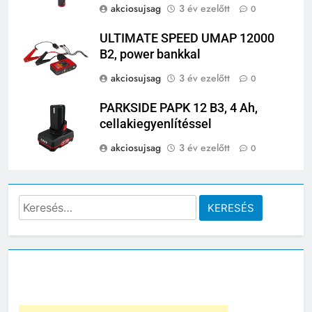
akciosujsag
3 év ezelőtt
0
ULTIMATE SPEED UMAP 12000
B2, power bankkal
akciosujsag
3 év ezelőtt
0
PARKSIDE PAPK 12 B3, 4 Ah,
cellakiegyenlítéssel
akciosujsag
3 év ezelőtt
0
Keresés: