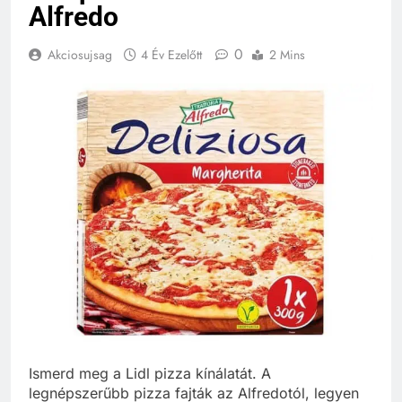
Alfredo
0
Akciosujsag
4 Év Ezelőtt
2 Mins
Ismerd meg a Lidl pizza kínálatát. A
legnépszerűbb pizza fajták az Alfredotól, legyen