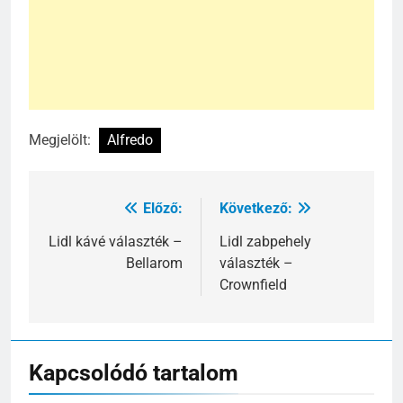
Megjelölt:
Alfredo
Előző:
Következő:
Bejegyzés
navigáció
Lidl kávé választék –
Lidl zabpehely
Bellarom
választék –
Crownfield
Kapcsolódó tartalom