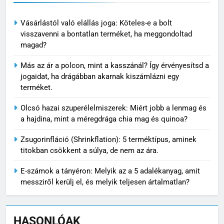
Vásárlástól való elállás joga: Köteles-e a bolt
visszavenni a bontatlan terméket, ha meggondoltad
magad?
Más az ár a polcon, mint a kasszánál? Így érvényesítsd a
jogaidat, ha drágábban akarnak kiszámlázni egy
terméket.
Olcsó hazai szuperélelmiszerek: Miért jobb a lenmag és
a hajdina, mint a méregdrága chia mag és quinoa?
Zsugorinfláció (Shrinkflation): 5 terméktípus, aminek
titokban csökkent a súlya, de nem az ára.
E-számok a tányéron: Melyik az a 5 adalékanyag, amit
messziről kerülj el, és melyik teljesen ártalmatlan?
HASONLÓAK