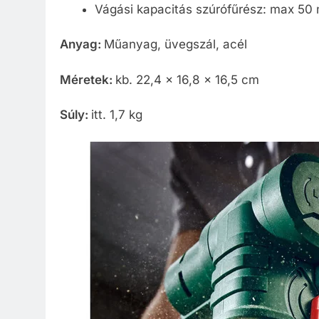
Vágási kapacitás szúrófűrész: max 5
Anyag:
Műanyag, üvegszál, acél
Méretek:
kb. 22,4 x 16,8 x 16,5 cm
Súly:
itt. 1,7 kg