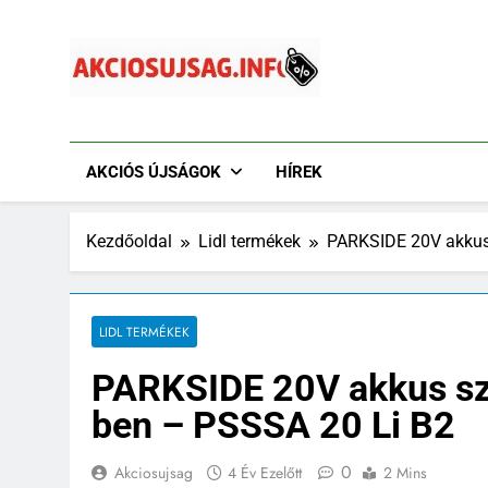
Ugrás
a
tartalomra
Akciósújság.info
Akciós Újságok Online. Tesco, Penny, Lidl, Aldi És A
AKCIÓS ÚJSÁGOK
HÍREK
Kezdőoldal
Lidl termékek
PARKSIDE 20V akkus 
LIDL TERMÉKEK
PARKSIDE 20V akkus szú
ben – PSSSA 20 Li B2
0
Akciosujsag
4 Év Ezelőtt
2 Mins