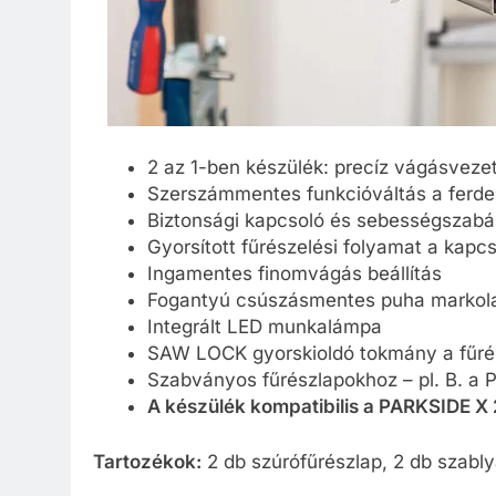
2 az 1-ben készülék: precíz vágásveze
Szerszámmentes funkcióváltás a ferde
Biztonsági kapcsoló és sebességszabá
Gyorsított fűrészelési folyamat a kap
Ingamentes finomvágás beállítás
Fogantyú csúszásmentes puha markola
Integrált LED munkalámpa
SAW LOCK gyorskioldó tokmány a fűré
Szabványos fűrészlapokhoz – pl. B. a P
A készülék kompatibilis a
PARKSIDE X 
Tartozékok:
2 db szúrófűrészlap, 2 db szably