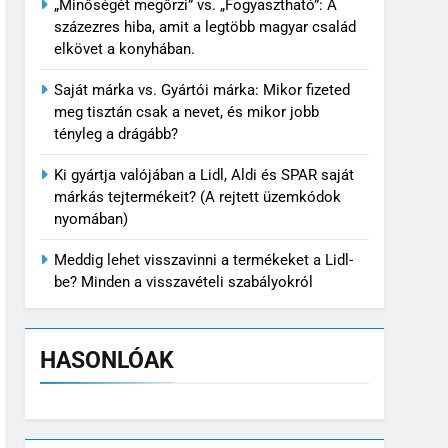
„Minőségét megőrzi” vs. „Fogyasztható”: A
százezres hiba, amit a legtöbb magyar család
elkövet a konyhában.
Saját márka vs. Gyártói márka: Mikor fizeted
meg tisztán csak a nevet, és mikor jobb
tényleg a drágább?
Ki gyártja valójában a Lidl, Aldi és SPAR saját
márkás tejtermékeit? (A rejtett üzemkódok
nyomában)
Meddig lehet visszavinni a termékeket a Lidl-
be? Minden a visszavételi szabályokról
HASONLÓAK