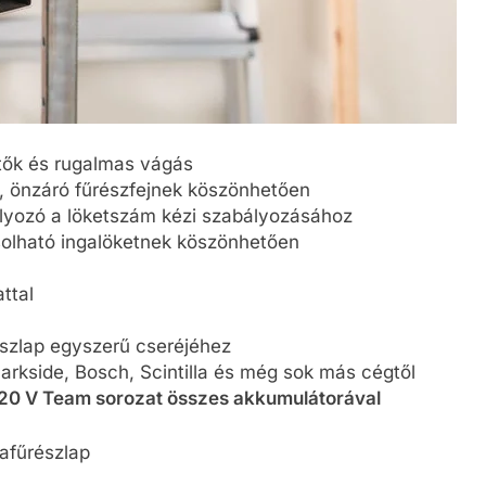
tők és rugalmas vágás
, önzáró fűrészfejnek köszönhetően
lyozó a löketszám kézi szabályozásához
csolható ingalöketnek köszönhetően
ttal
szlap egyszerű cseréjéhez
arkside, Bosch, Scintilla és még sok más cégtől
20 V Team sorozat összes akkumulátorával
afűrészlap