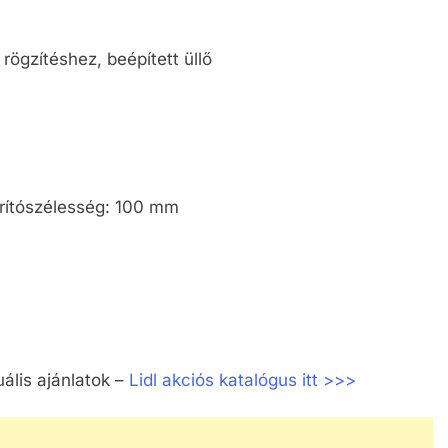
rögzítéshez, beépített üllő
rítószélesség: 100 mm
uális ajánlatok –
Lidl akciós katalógus itt >>>