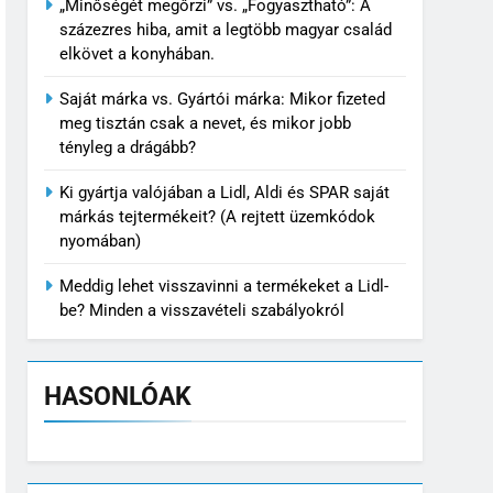
„Minőségét megőrzi” vs. „Fogyasztható”: A
százezres hiba, amit a legtöbb magyar család
elkövet a konyhában.
Saját márka vs. Gyártói márka: Mikor fizeted
meg tisztán csak a nevet, és mikor jobb
tényleg a drágább?
Ki gyártja valójában a Lidl, Aldi és SPAR saját
márkás tejtermékeit? (A rejtett üzemkódok
nyomában)
Meddig lehet visszavinni a termékeket a Lidl-
be? Minden a visszavételi szabályokról
HASONLÓAK