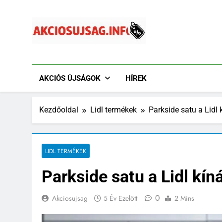
Ugrás
a
tartalomra
Akciósújság.info
Akciós Újságok Online. Tesco, Penny, Lidl, Aldi És A
AKCIÓS ÚJSÁGOK
HÍREK
Kezdőoldal
Lidl termékek
Parkside satu a Lidl
LIDL TERMÉKEK
Parkside satu a Lidl kín
0
Akciosujsag
5 Év Ezelőtt
2 Mins