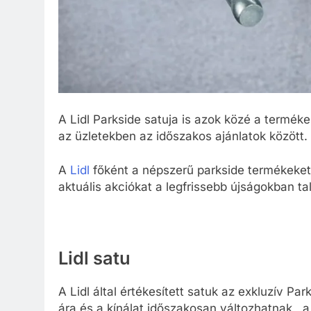
A Lidl Parkside satuja is azok közé a termék
az üzletekben az időszakos ajánlatok között.
A
Lidl
főként a népszerű parkside termékeket 
aktuális akciókat a legfrissebb újságokban tal
Lidl satu
A Lidl által értékesített satuk az exkluzív P
ára és a kínálat időszakosan változhatnak, 