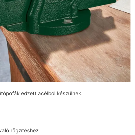
rítópofák edzett acélból készülnek.
aló rögzítéshez