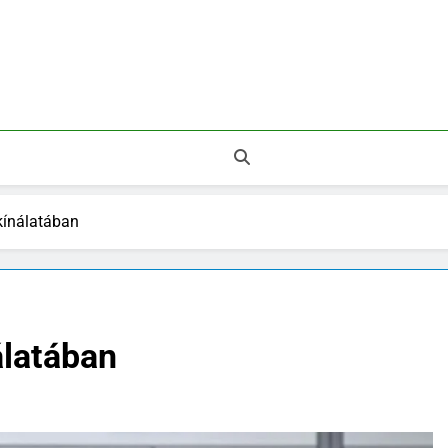
 Legnépszerűbb Áruházak.
 kínálatában
álatában