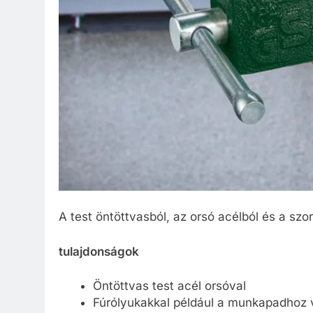
A test öntöttvasból, az orsó acélból és a szo
tulajdonságok
Öntöttvas test acél orsóval
Fúrólyukakkal például a munkapadhoz v