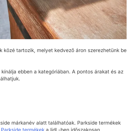
ek közé tartozik, melyet kedvező áron szerezhetünk be
kínálja ebben a kategóriában. A pontos árakat és az
álhatjuk.
arkside márkanév alatt találhatóak. Parkside termékek
a
Parkside termékek
a lidl -ben időszakosan