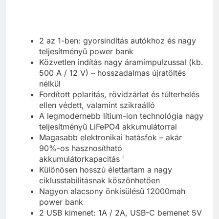
2 az 1-ben: gyorsindítás autókhoz és nagy
teljesítményű power bank
Közvetlen indítás nagy áramimpulzussal (kb.
500 A / 12 V) – hosszadalmas újratöltés
nélkül
Fordított polaritás, rövidzárlat és túlterhelés
ellen védett, valamint szikraálló
A legmodernebb lítium-ion technológia nagy
teljesítményű LiFePO4 akkumulátorral
Magasabb elektronikai hatásfok – akár
90%-os hasznosítható
I
akkumulátorkapacitás
Különösen hosszú élettartam a nagy
ciklusstabilitásnak köszönhetően
Nagyon alacsony önkisülésű 12000mah
power bank
2 USB kimenet: 1A / 2A, USB-C bemenet 5V