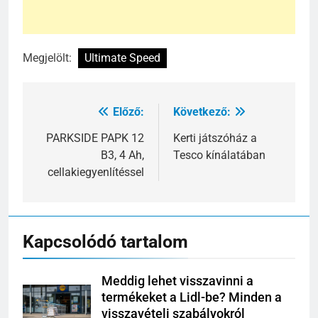
Megjelölt:
Ultimate Speed
Előző:
Következő:
Bejegyzés
navigáció
PARKSIDE PAPK 12
Kerti játszóház a
B3, 4 Ah,
Tesco kínálatában
cellakiegyenlítéssel
Kapcsolódó tartalom
Meddig lehet visszavinni a
termékeket a Lidl-be? Minden a
visszavételi szabályokról