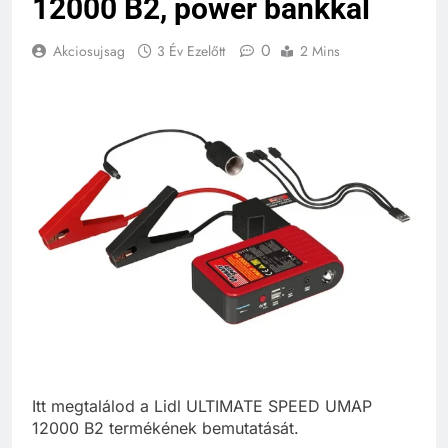
12000 B2, power bankkal
0
Akciosujsag
3 Év Ezelőtt
2 Mins
Itt megtalálod a Lidl ULTIMATE SPEED UMAP
12000 B2 termékének bemutatását.