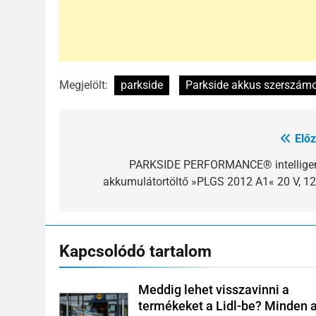
Megjelölt:
parkside
Parkside akkus szerszám
Előz
Bejegyzés
navigáció
PARKSIDE PERFORMANCE® intellige
akkumulátortöltő »PLGS 2012 A1« 20 V, 12
Kapcsolódó tartalom
Meddig lehet visszavinni a
termékeket a Lidl-be? Minden 