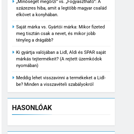
„Minőségét megőrzi” vs. „Fogyasztható”: A
százezres hiba, amit a legtöbb magyar család
elkövet a konyhában.
Saját márka vs. Gyártói márka: Mikor fizeted
meg tisztán csak a nevet, és mikor jobb
tényleg a drágább?
Ki gyártja valójában a Lidl, Aldi és SPAR saját
márkás tejtermékeit? (A rejtett üzemkódok
nyomában)
Meddig lehet visszavinni a termékeket a Lidl-
be? Minden a visszavételi szabályokról
HASONLÓAK