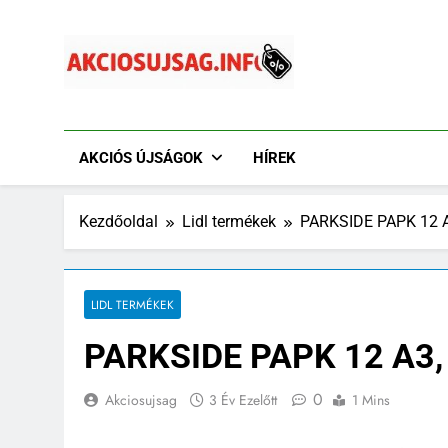
Ugrás
a
tartalomra
Akciósújság.info
Akciós Újságok Online. Tesco, Penny, Lidl, Aldi És A
AKCIÓS ÚJSÁGOK
HÍREK
Kezdőoldal
Lidl termékek
PARKSIDE PAPK 12 A3
LIDL TERMÉKEK
PARKSIDE PAPK 12 A3, 
0
Akciosujsag
3 Év Ezelőtt
1 Mins