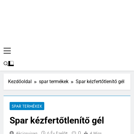
Kezdőoldal
spar termékek
Spar kézfertőtlenítő gél
SPAR TERMÉKEK
Spar kézfertőtlenítő gél
0
Akciosujsag
6 Év Ezelőtt
4 Mins