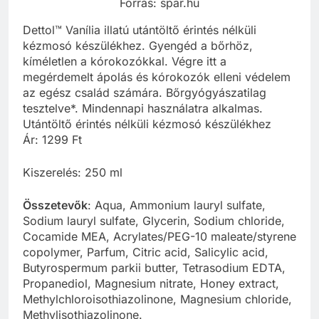
Forrás: spar.hu
Dettol™ Vanília illatú utántöltő érintés nélküli
kézmosó készülékhez. Gyengéd a bőrhöz,
kíméletlen a kórokozókkal. Végre itt a
megérdemelt ápolás és kórokozók elleni védelem
az egész család számára. Bőrgyógyászatilag
tesztelve*. Mindennapi használatra alkalmas.
Utántöltő érintés nélküli kézmosó készülékhez
Ár: 1299 Ft
Kiszerelés: 250 ml
Összetevők
: Aqua, Ammonium lauryl sulfate,
Sodium lauryl sulfate, Glycerin, Sodium chloride,
Cocamide MEA, Acrylates/PEG-10 maleate/styrene
copolymer, Parfum, Citric acid, Salicylic acid,
Butyrospermum parkii butter, Tetrasodium EDTA,
Propanediol, Magnesium nitrate, Honey extract,
Methylchloroisothiazolinone, Magnesium chloride,
Methylisothiazolinone.