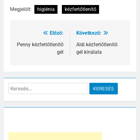
Megjelölt:
higiénia
kézfertőtlenítő
Előző:
Következő:
Bejegyzés
navigáció
Penny kézfertőtlenítő
Aldi kézfertőtlenítő
gél
gél kínálata
Keresés: