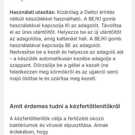
Használati utasítás:
Kizárólag a Dettol érintés
nélküli készülékkel használható. A BE/KI gomb
használatával kapcsolja KI az adagolót. Távolítsa
el az üres utántöltőt. Helyezze be az új utántöltőt
az adagolóba, amíg kattanást hall. A BE/KI gomb
használatával kapcsolja BE az adagolót.
Nedvesítse be a kezét és helyezze az adagoló alá
– a készülék automatikusan kezébe adagolja a
szappant. Dörzsölje be a géllel a kezeit (ne
feledkezzen meg körmökről és az ujjakról sem)
majd öblítse le és szárítsa meg kezeit.
Amit érdemes tudni a kézfertőtlenítőkről
A kézfertőtlenítők célja a fertőzést okozó
baktériumok és vírusok elpusztítása. Annak
érdekében, hogy