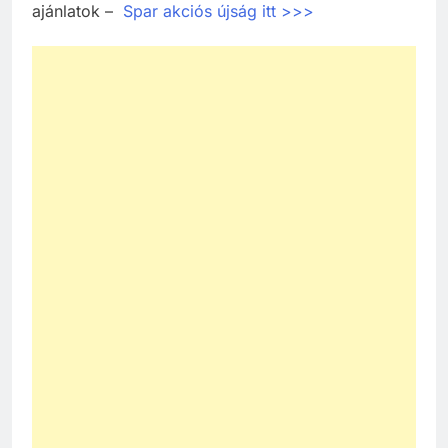
ajánlatok –
Spar akciós újság itt >>>