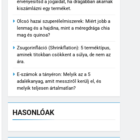
érvényesítsd a jogaidat, ha drágábban akarnak
kiszámlázni egy terméket.
Olcsó hazai szuperélelmiszerek: Miért jobb a
lenmag és a hajdina, mint a méregdrága chia
mag és quinoa?
Zsugorinfláció (Shrinkflation): 5 terméktípus,
aminek titokban csökkent a súlya, de nem az
ára.
E-számok a tányéron: Melyik az a 5
adalékanyag, amit messziről kerülj el, és
melyik teljesen ártalmatlan?
HASONLÓAK