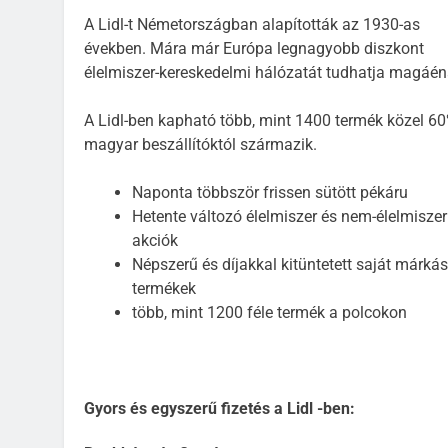
A Lidl-t Németországban alapították az 1930-as
években. Mára már Európa legnagyobb diszkont
élelmiszer-kereskedelmi hálózatát tudhatja magáén
A Lidl-ben kapható több, mint 1400 termék közel 6
magyar beszállítóktól származik.
Naponta többször frissen sütött pékáru
Hetente változó élelmiszer és nem-élelmiszer
akciók
Népszerű és díjakkal kitüntetett saját márkás
termékek
több, mint 1200 féle termék a polcokon
Gyors és egyszerű fizetés a Lidl -ben: