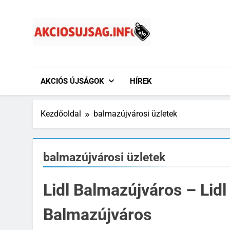
Ugrás
a
tartalomra
Akciósújság.info
Akciós Újságok Online. Tesco, Penny, Lidl, Aldi És A
AKCIÓS ÚJSÁGOK
HÍREK
Kezdőoldal
balmazújvárosi üzletek
balmazújvárosi üzletek
Lidl Balmazújváros – Lidl
Balmazújváros