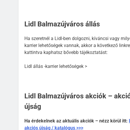
Lidl Balmazújváros állás
Ha szeretnél a Lidl-ben dolgozni, kíváncsi vagy mil
karrier lehetőségek vannak, akkor a következő linkre
kattintva kaphatsz bővebb tájékoztatást:
Lidl állás -karrier lehetőségek >
Lidl Balmazújváros akciók – akci
újság
Ha érdekelnek az aktuális akciók – nézz körül itt:
akciós újság / katalógus >>>