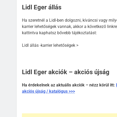
Lidl Eger állás
Ha szeretnél a Lidl-ben dolgozni, kíváncsi vagy mil
karrier lehetőségek vannak, akkor a következő linkre
kattintva kaphatsz bővebb tájékoztatást:
Lidl állás -karrier lehetőségek >
Lidl Eger akciók – akciós újság
Ha érdekelnek az aktuális akciók – nézz körül itt:
akciós újság / katalógus >>>