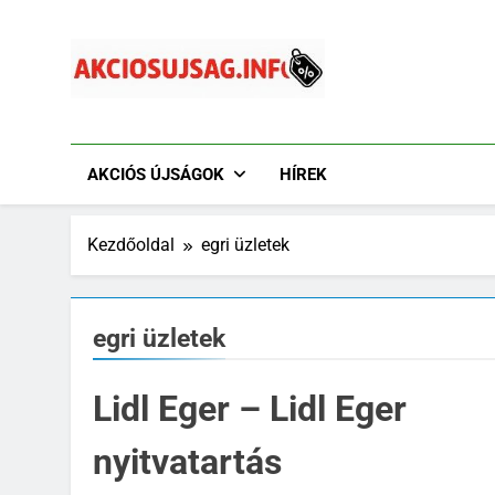
Ugrás
a
tartalomra
Akciósújság.info
Akciós Újságok Online. Tesco, Penny, Lidl, Aldi És A
AKCIÓS ÚJSÁGOK
HÍREK
Kezdőoldal
egri üzletek
egri üzletek
Lidl Eger – Lidl Eger
nyitvatartás