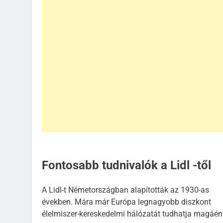
Fontosabb tudnivalók a Lidl -től
A Lidl-t Németországban alapították az 1930-as
években. Mára már Európa legnagyobb diszkont
élelmiszer-kereskedelmi hálózatát tudhatja magáén