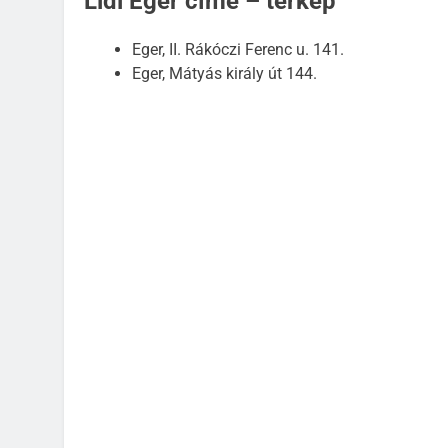
Lidl Eger címe – térkép
Eger, II. Rákóczi Ferenc u. 141.
Eger, Mátyás király út 144.