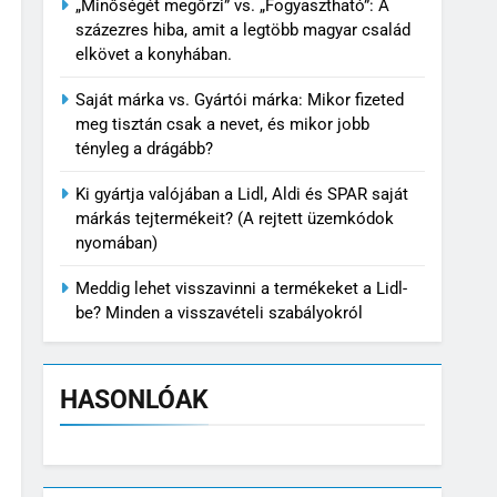
„Minőségét megőrzi” vs. „Fogyasztható”: A
százezres hiba, amit a legtöbb magyar család
elkövet a konyhában.
Saját márka vs. Gyártói márka: Mikor fizeted
meg tisztán csak a nevet, és mikor jobb
tényleg a drágább?
Ki gyártja valójában a Lidl, Aldi és SPAR saját
márkás tejtermékeit? (A rejtett üzemkódok
nyomában)
Meddig lehet visszavinni a termékeket a Lidl-
be? Minden a visszavételi szabályokról
HASONLÓAK