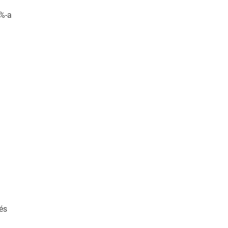
0%-a
és