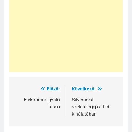
Előző:
Következő:
Bejegyzés
navigáció
Elektromos gyalu
Silvercrest
Tesco
szeletelőgép a Lidl
kínálatában