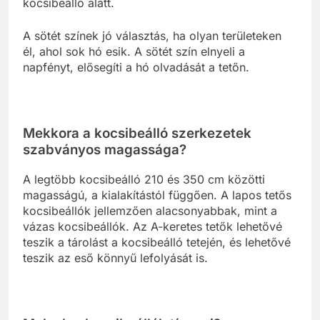
kocsibeálló alatt.
A sötét színek jó választás, ha olyan területeken
él, ahol sok hó esik. A sötét szín elnyeli a
napfényt, elősegíti a hó olvadását a tetőn.
Mekkora a kocsibeálló szerkezetek
szabványos magassága?
A legtöbb kocsibeálló 210 és 350 cm közötti
magasságú, a kialakítástól függően. A lapos tetős
kocsibeállók jellemzően alacsonyabbak, mint a
vázas kocsibeállók. Az A-keretes tetők lehetővé
teszik a tárolást a kocsibeálló tetején, és lehetővé
teszik az eső könnyű lefolyását is.