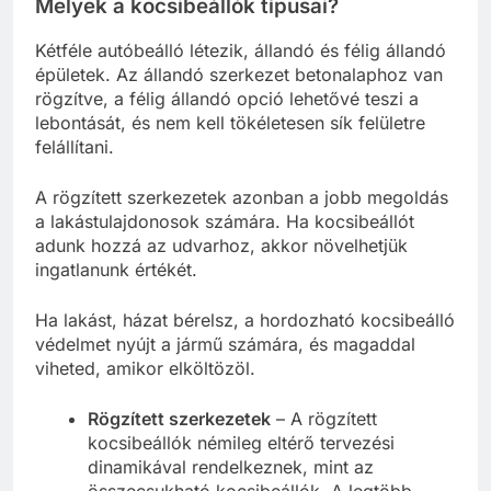
Melyek a kocsibeállók típusai?
Kétféle autóbeálló létezik, állandó és félig állandó
épületek. Az állandó szerkezet betonalaphoz van
rögzítve, a félig állandó opció lehetővé teszi a
lebontását, és nem kell tökéletesen sík felületre
felállítani.
A rögzített szerkezetek azonban a jobb megoldás
a lakástulajdonosok számára. Ha kocsibeállót
adunk hozzá az udvarhoz, akkor növelhetjük
ingatlanunk értékét.
Ha lakást, házat bérelsz, a hordozható kocsibeálló
védelmet nyújt a jármű számára, és magaddal
viheted, amikor elköltözöl.
Rögzített szerkezetek
– A rögzített
kocsibeállók némileg eltérő tervezési
dinamikával rendelkeznek, mint az