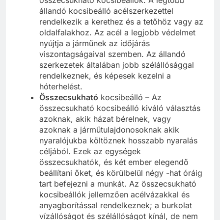
összecsukható kocsibeállók. A legtöbb
állandó kocsibeálló acélszerkezettel
rendelkezik a kerethez és a tetőhöz vagy az
oldalfalakhoz. Az acél a legjobb védelmet
nyújtja a járműnek az időjárás
viszontagságaival szemben. Az állandó
szerkezetek általában jobb szélállósággal
rendelkeznek, és képesek kezelni a
hóterhelést.
Összecsukható
kocsibeálló – Az
összecsukható kocsibeálló kiváló választás
azoknak, akik házat bérelnek, vagy
azoknak a járműtulajdonosoknak akik
nyaralójukba költöznek hosszabb nyaralás
céljából. Ezek az egységek
összecsukhatók, és két ember elegendő
beállítani őket, és körülbelül négy -hat óráig
tart befejezni a munkát. Az összecsukható
kocsibeállók jellemzően acélvázakkal és
anyagborítással rendelkeznek; a burkolat
vízállóságot és szélállóságot kínál, de nem