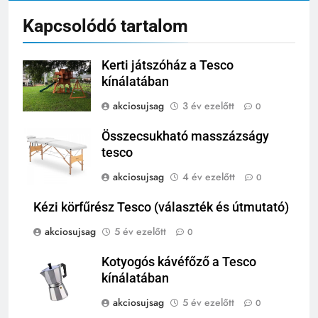
Kapcsolódó tartalom
Kerti játszóház a Tesco
kínálatában
akciosujsag
3 év ezelőtt
0
Összecsukható masszázságy
tesco
akciosujsag
4 év ezelőtt
0
Kézi körfűrész Tesco (választék és útmutató)
akciosujsag
5 év ezelőtt
0
Kotyogós kávéfőző a Tesco
kínálatában
akciosujsag
5 év ezelőtt
0