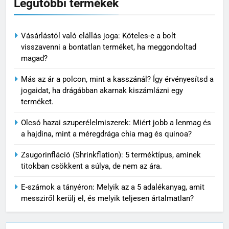
Legutóbbi termékek
Vásárlástól való elállás joga: Köteles-e a bolt
visszavenni a bontatlan terméket, ha meggondoltad
magad?
Más az ár a polcon, mint a kasszánál? Így érvényesítsd a
jogaidat, ha drágábban akarnak kiszámlázni egy
terméket.
Olcsó hazai szuperélelmiszerek: Miért jobb a lenmag és
a hajdina, mint a méregdrága chia mag és quinoa?
Zsugorinfláció (Shrinkflation): 5 terméktípus, aminek
titokban csökkent a súlya, de nem az ára.
E-számok a tányéron: Melyik az a 5 adalékanyag, amit
messziről kerülj el, és melyik teljesen ártalmatlan?