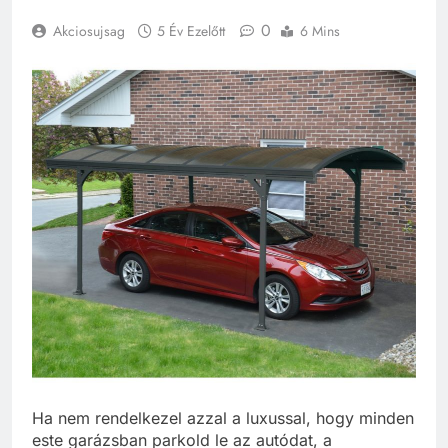
0
Akciosujsag
5 Év Ezelőtt
6 Mins
Ha nem rendelkezel azzal a luxussal, hogy minden
este garázsban parkold le az autódat, a