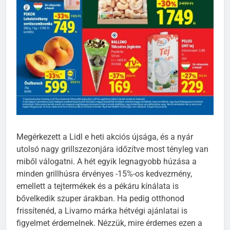
Megérkezett a Lidl e heti akciós újsága, és a nyár
utolsó nagy grillszezonjára időzítve most tényleg van
miből válogatni. A hét egyik legnagyobb húzása a
minden grillhúsra érvényes -15%-os kedvezmény,
emellett a tejtermékek és a pékáru kínálata is
bővelkedik szuper árakban. Ha pedig otthonod
frissítenéd, a Livarno márka hétvégi ajánlatai is