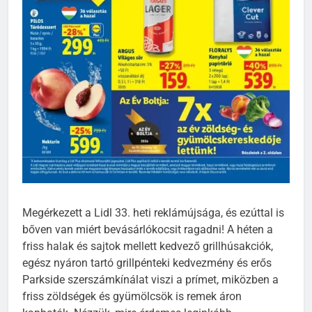
Megérkezett a Lidl 33. heti reklámújsága, és ezúttal is
bőven van miért bevásárlókocsit ragadni! A héten a
friss halak és sajtok mellett kedvező grillhúsakciók,
egész nyáron tartó grillpénteki kedvezmény és erős
Parkside szerszámkínálat viszi a prímet, miközben a
friss zöldségek és gyümölcsök is remek áron