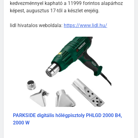
és levegőpumpa is 9999 forintért, 16 százalékos
kedvezménnyel kapható a 11999 forintos alapárhoz
képest, augusztus 17-től a készlet erejéig.
lidl hivatalos weboldala:
https://www.lidl.hu/
PARKSIDE digitális hőlégpisztoly PHLGD 2000 B4,
2000 W