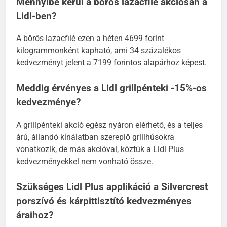
Mennyibe kerül a bőrös lazacfilé akciósan a
Lidl-ben?
A bőrös lazacfilé ezen a héten 4699 forint
kilogrammonként kapható, ami 34 százalékos
kedvezményt jelent a 7199 forintos alapárhoz képest.
Meddig érvényes a Lidl grillpénteki -15%-os
kedvezménye?
A grillpénteki akció egész nyáron elérhető, és a teljes
árú, állandó kínálatban szereplő grillhúsokra
vonatkozik, de más akcióval, köztük a Lidl Plus
kedvezményekkel nem vonható össze.
Szükséges Lidl Plus applikáció a Silvercrest
porszívó és kárpittisztító kedvezményes
áraihoz?