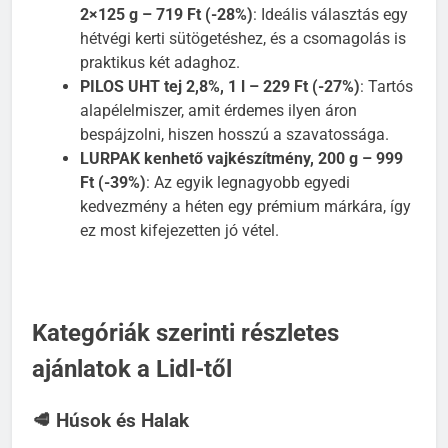
KOMETA friss sertés-marha hamburgerhús,
2×125 g – 719 Ft (-28%)
: Ideális választás egy
hétvégi kerti sütögetéshez, és a csomagolás is
praktikus két adaghoz.
PILOS UHT tej 2,8%, 1 l – 229 Ft (-27%)
: Tartós
alapélelmiszer, amit érdemes ilyen áron
bespájzolni, hiszen hosszú a szavatossága.
LURPAK kenhető vajkészítmény, 200 g – 999
Ft (-39%)
: Az egyik legnagyobb egyedi
kedvezmény a héten egy prémium márkára, így
ez most kifejezetten jó vétel.
Kategóriák szerinti részletes
ajánlatok a Lidl-től
🥩 Húsok és Halak