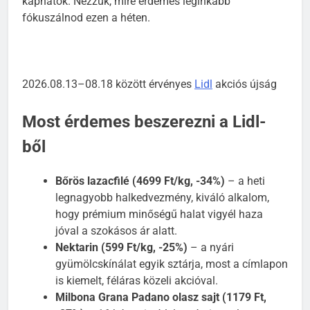
kaphatók. Nézzük, mire érdemes leginkább
fókuszálnod ezen a héten.
2026.08.13–08.18 között érvényes
Lidl
akciós újság
Most érdemes beszerezni a Lidl-
ből
Bőrös lazacfilé (4699 Ft/kg, -34%)
– a heti
legnagyobb halkedvezmény, kiváló alkalom,
hogy prémium minőségű halat vigyél haza
jóval a szokásos ár alatt.
Nektarin (599 Ft/kg, -25%)
– a nyári
gyümölcskínálat egyik sztárja, most a címlapon
is kiemelt, féláras közeli akcióval.
Milbona Grana Padano olasz sajt (1179 Ft,