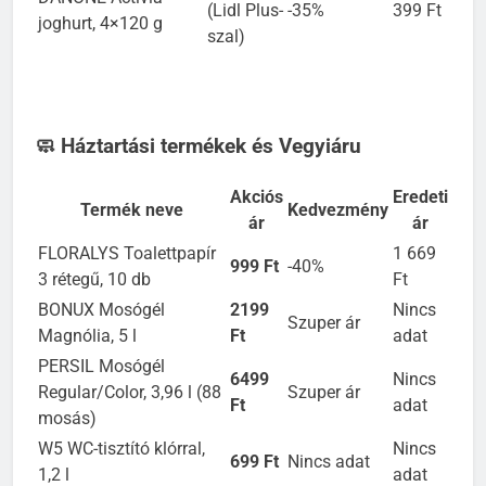
259 Ft
DANONE Activia
(Lidl Plus-
-35%
399 Ft
joghurt, 4×120 g
szal)
🧼 Háztartási termékek és Vegyiáru
Akciós
Eredeti
Termék neve
Kedvezmény
ár
ár
FLORALYS Toalettpapír
1 669
999 Ft
-40%
3 rétegű, 10 db
Ft
BONUX Mosógél
2199
Nincs
Szuper ár
Magnólia, 5 l
Ft
adat
PERSIL Mosógél
6499
Nincs
Regular/Color, 3,96 l (88
Szuper ár
Ft
adat
mosás)
W5 WC-tisztító klórral,
Nincs
699 Ft
Nincs adat