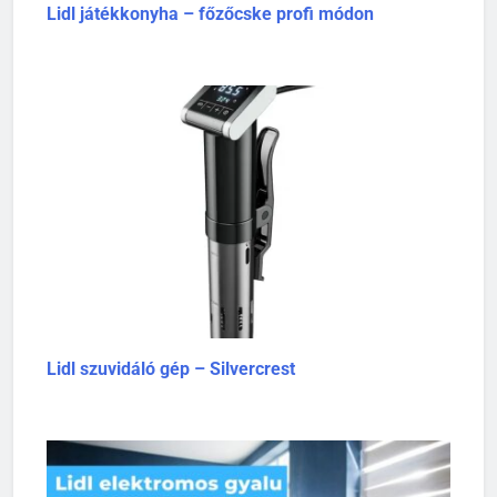
Lidl játékkonyha – főzőcske profi módon
Lidl szuvidáló gép – Silvercrest