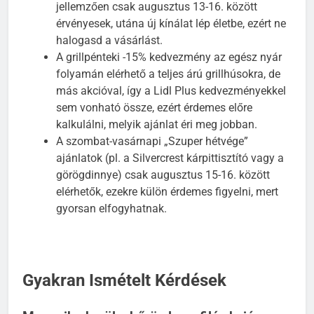
pisztráng, valamint a zöldség-gyümölcs akciók
jellemzően csak augusztus 13-16. között
érvényesek, utána új kínálat lép életbe, ezért ne
halogasd a vásárlást.
A grillpénteki -15% kedvezmény az egész nyár
folyamán elérhető a teljes árú grillhúsokra, de
más akcióval, így a Lidl Plus kedvezményekkel
sem vonható össze, ezért érdemes előre
kalkulálni, melyik ajánlat éri meg jobban.
A szombat-vasárnapi „Szuper hétvége”
ajánlatok (pl. a Silvercrest kárpittisztító vagy a
görögdinnye) csak augusztus 15-16. között
elérhetők, ezekre külön érdemes figyelni, mert
gyorsan elfogyhatnak.
Gyakran Ismételt Kérdések