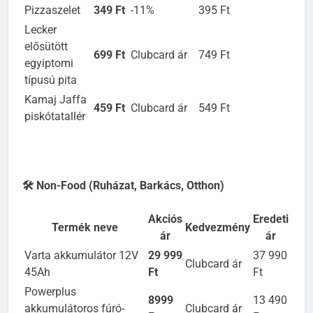
croissant
Pizzaszelet
349 Ft
-11%
395 Ft
Lecker
elősütött
699 Ft
Clubcard ár
749 Ft
egyiptomi
típusú pita
Kamaj Jaffa
459 Ft
Clubcard ár
549 Ft
piskótatallér
🛠️ Non-Food (Ruházat, Barkács, Otthon)
Akciós
Eredeti
Termék neve
Kedvezmény
ár
ár
Varta akkumulátor 12V
29 999
37 990
Clubcard ár
45Ah
Ft
Ft
Powerplus
8999
13 490