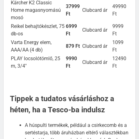
Kärcher K2 Classic
37999
49990
Home magasnyomású
Clubcard ár
Ft
Ft
mosó
Reikel behajtókészlet, 75
6999
9999
Clubcard ár
db-os
Ft
Ft
Varta Energy elem,
1099
879 Ft
Clubcard ár
AAA/AA (4 db)
Ft
PLAY locsolótömlő, 25
9990
12490
Clubcard ár
m, 3/4″
Ft
Ft
Tippek a tudatos vásárláshoz a
héten, ha a Tesco-ba indulsz
A húspulti termékek, például a csirkecomb és a
sertéstarja, több áruházban eltérő választékban