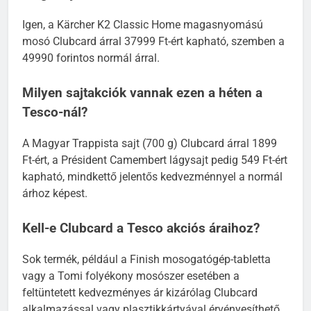
magasnyomású mosóra a Tesco-nál?
Igen, a Kärcher K2 Classic Home magasnyomású
mosó Clubcard árral 37999 Ft-ért kapható, szemben a
49990 forintos normál árral.
Milyen sajtakciók vannak ezen a héten a
Tesco-nál?
A Magyar Trappista sajt (700 g) Clubcard árral 1899
Ft-ért, a Président Camembert lágysajt pedig 549 Ft-ért
kapható, mindkettő jelentős kedvezménnyel a normál
árhoz képest.
Kell-e Clubcard a Tesco akciós áraihoz?
Sok termék, például a Finish mosogatógép-tabletta
vagy a Tomi folyékony mosószer esetében a
feltüntetett kedvezményes ár kizárólag Clubcard