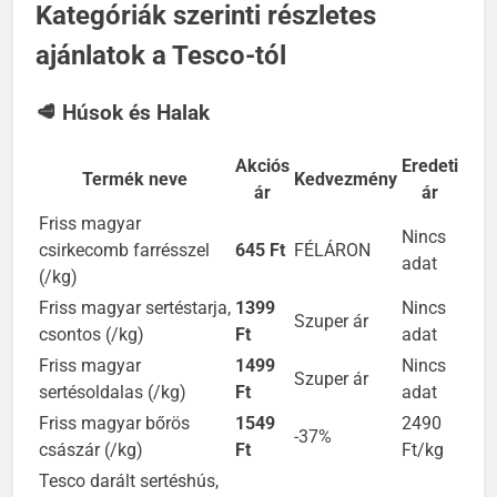
Kategóriák szerinti részletes
ajánlatok a Tesco-tól
🥩 Húsok és Halak
Akciós
Eredeti
Termék neve
Kedvezmény
ár
ár
Friss magyar
Nincs
csirkecomb farrésszel
645 Ft
FÉLÁRON
adat
(/kg)
Friss magyar sertéstarja,
1399
Nincs
Szuper ár
csontos (/kg)
Ft
adat
Friss magyar
1499
Nincs
Szuper ár
sertésoldalas (/kg)
Ft
adat
Friss magyar bőrös
1549
2490
-37%
császár (/kg)
Ft
Ft/kg