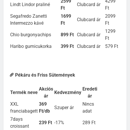
2599
4299
Lindt Lindor praliné
Clubcard ár
Ft
Ft
Segafredo Zanetti
1699
2099
Clubcard ár
Intermezzo kávé
Ft
Ft
1299
Chio burgonyachips
899 Ft
Clubcard ár
Ft
Haribo gumicukorka
399 Ft
Clubcard ár
579 Ft
🥖 Pékáru és Friss Sütemények
Akciós
Eredeti
Termék neve
Kedvezmény
ár
ár
XXL
369
Nincs
Szuper ár
franciabagett
Ft/db
adat
7days
239 Ft
-17%
289 Ft