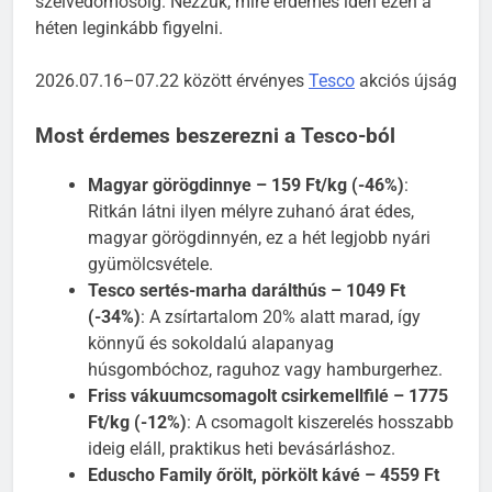
szélvédőmosóig. Nézzük, mire érdemes idén ezen a
héten leginkább figyelni.
2026.07.16–07.22 között érvényes
Tesco
akciós újság
Most érdemes beszerezni a Tesco-ból
Magyar görögdinnye – 159 Ft/kg (-46%)
:
Ritkán látni ilyen mélyre zuhanó árat édes,
magyar görögdinnyén, ez a hét legjobb nyári
gyümölcsvétele.
Tesco sertés-marha darálthús – 1049 Ft
(-34%)
: A zsírtartalom 20% alatt marad, így
könnyű és sokoldalú alapanyag
húsgombóchoz, raguhoz vagy hamburgerhez.
Friss vákuumcsomagolt csirkemellfilé – 1775
Ft/kg (-12%)
: A csomagolt kiszerelés hosszabb
ideig eláll, praktikus heti bevásárláshoz.