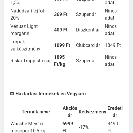
I love tej UHT tej
Nincs
155 Ft
Szuper ár
1,5%
adat
Nádudvari tejföl
Nincs
369 Ft
Szuper ár
20%
adat
Vénusz Light
Nincs
409 Ft
Diszkont ár
margarin
adat
Lurpak
1099 Ft
Clubcard ár
1849 Ft
vajkészítmény
1895
Nincs
Riska Trappista sajt
Szuper ár
Ft/kg
adat
🧼 Háztartási termékek és Vegyiáru
Akciós
Eredeti
Termék neve
Kedvezmény
ár
ár
Wäsche Meister
6999
8490
-17%