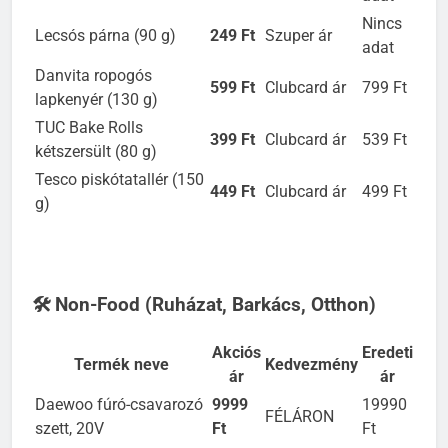
7days croissant (80 g)
259 Ft
Szuper ár
adat
Nincs
Lecsós párna (90 g)
249 Ft
Szuper ár
adat
Danvita ropogós
599 Ft
Clubcard ár
799 Ft
lapkenyér (130 g)
TUC Bake Rolls
399 Ft
Clubcard ár
539 Ft
kétszersült (80 g)
Tesco piskótatallér (150
449 Ft
Clubcard ár
499 Ft
g)
🛠️ Non-Food (Ruházat, Barkács, Otthon)
Akciós
Eredeti
Termék neve
Kedvezmény
ár
ár
Daewoo fúró-csavarozó
9999
19990
FÉLÁRON
szett, 20V
Ft
Ft