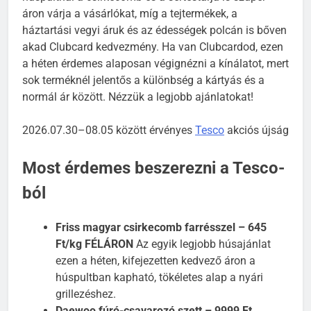
húspultnál a csirkecomb és a sertéstarja is szuper
áron várja a vásárlókat, míg a tejtermékek, a
háztartási vegyi áruk és az édességek polcán is bőven
akad Clubcard kedvezmény. Ha van Clubcardod, ezen
a héten érdemes alaposan végignézni a kínálatot, mert
sok terméknél jelentős a különbség a kártyás és a
normál ár között. Nézzük a legjobb ajánlatokat!
2026.07.30–08.05 között érvényes
Tesco
akciós újság
Most érdemes beszerezni a Tesco-
ból
Friss magyar csirkecomb farrésszel – 645
Ft/kg FÉLÁRON
Az egyik legjobb húsajánlat
ezen a héten, kifejezetten kedvező áron a
húspultban kapható, tökéletes alap a nyári
grillezéshez.