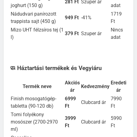
Tesco finest görög
Nincs
281 Ft
Szuper ár
joghurt (150 g)
adat
Nádudvari panírozott
1719
949 Ft
-41%
trappista sajt (450 g)
Ft
Mizo UHT félzsíros tej (1
Nincs
379 Ft
Szuper ár
l)
adat
🧼 Háztartási termékek és Vegyiáru
Akciós
Eredeti
Termék neve
Kedvezmény
ár
ár
Finish mosogatógép-
6999
7990
Clubcard ár
tabletta (90-120 db)
Ft
Ft
Tomi folyékony
3999
5990
mosószer (2700-2970
Clubcard ár
Ft
Ft
ml)