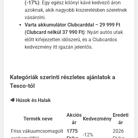
Eduscho Family őrölt, pörkölt kávé – 4559 Ft
(-17%)
: Egy egész kilónyi kávé kedvező áron
azoknak, akik nagyobb kiszerelésben szeretnek
vásárolni.
Varta akkumulátor Clubcarddal – 29 999 Ft
(Clubcard nélkül 37 990 Ft)
: Nyári autós utak
előtt kifejezetten időszerű, és a Clubcardos
kedvezmény itt igazán jelentős.
Kategóriák szerinti részletes ajánlatok a
Tesco-tól
🥩 Húsok és Halak
Akciós
Eredeti
Termék neve
Kedvezmény
ár
ár
Friss vákuumcsomagolt
1775
2026