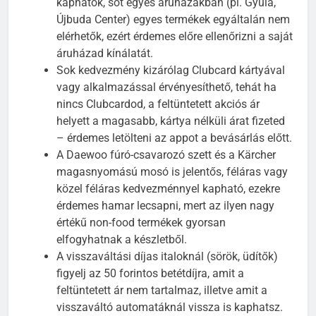
kaphatók, sőt egyes áruházakban (pl. Gyula,
Újbuda Center) egyes termékek egyáltalán nem
elérhetők, ezért érdemes előre ellenőrizni a saját
áruházad kínálatát.
Sok kedvezmény kizárólag Clubcard kártyával
vagy alkalmazással érvényesíthető, tehát ha
nincs Clubcardod, a feltüntetett akciós ár
helyett a magasabb, kártya nélküli árat fizeted
– érdemes letölteni az appot a bevásárlás előtt.
A Daewoo fúró-csavarozó szett és a Kärcher
magasnyomású mosó is jelentős, féláras vagy
közel féláras kedvezménnyel kapható, ezekre
érdemes hamar lecsapni, mert az ilyen nagy
értékű non-food termékek gyorsan
elfogyhatnak a készletből.
A visszaváltási díjas italoknál (sörök, üdítők)
figyelj az 50 forintos betétdíjra, amit a
feltüntetett ár nem tartalmaz, illetve amit a