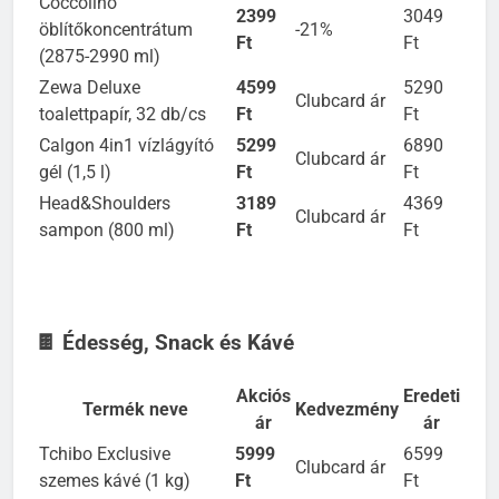
Coccolino
2399
3049
öblítőkoncentrátum
-21%
Ft
Ft
(2875-2990 ml)
Zewa Deluxe
4599
5290
Clubcard ár
toalettpapír, 32 db/cs
Ft
Ft
Calgon 4in1 vízlágyító
5299
6890
Clubcard ár
gél (1,5 l)
Ft
Ft
Head&Shoulders
3189
4369
Clubcard ár
sampon (800 ml)
Ft
Ft
🍫 Édesség, Snack és Kávé
Akciós
Eredeti
Termék neve
Kedvezmény
ár
ár
Tchibo Exclusive
5999
6599
Clubcard ár