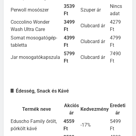
mosópor 10,5 kg
Ft
Ft
3539
Nincs
Perwoll mosószer
Szuper ár
Ft
adat
Coccolino Wonder
3499
4279
Clubcard ár
Wash Ultra Care
Ft
Ft
Somat mosogatógép-
4399
4799
Clubcard ár
tabletta
Ft
Ft
5799
7490
Jar mosogatókapszula
Clubcard ár
Ft
Ft
🍫 Édesség, Snack és Kávé
Akciós
Eredeti
Termék neve
Kedvezmény
ár
ár
Eduscho Family őrölt,
4559
5499
-17%
pörkölt kávé
Ft
Ft