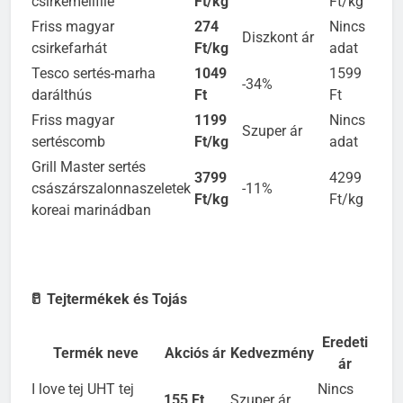
-12%
csirkemellfilé
Ft/kg
Ft/kg
Friss magyar
274
Nincs
Diszkont ár
csirkefarhát
Ft/kg
adat
Tesco sertés-marha
1049
1599
-34%
darálthús
Ft
Ft
Friss magyar
1199
Nincs
Szuper ár
sertéscomb
Ft/kg
adat
Grill Master sertés
3799
4299
császárszalonnaszeletek
-11%
Ft/kg
Ft/kg
koreai marinádban
🥛 Tejtermékek és Tojás
Eredeti
Termék neve
Akciós ár
Kedvezmény
ár