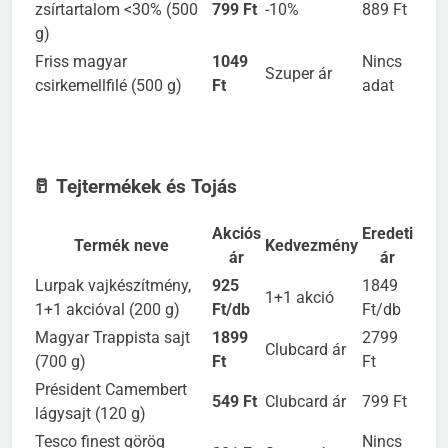
Tesco darált sertéshús,
zsírtartalom <30% (500
799 Ft
-10%
889 Ft
g)
Friss magyar
1049
Nincs
Szuper ár
csirkemellfilé (500 g)
Ft
adat
🥛 Tejtermékek és Tojás
Akciós
Eredeti
Termék neve
Kedvezmény
ár
ár
Lurpak vajkészítmény,
925
1849
1+1 akció
1+1 akcióval (200 g)
Ft/db
Ft/db
Magyar Trappista sajt
1899
2799
Clubcard ár
(700 g)
Ft
Ft
Président Camembert
549 Ft
Clubcard ár
799 Ft
lágysajt (120 g)