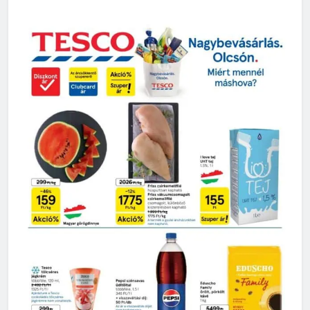
29. hét