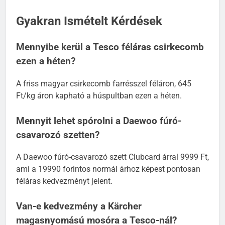
visszaváltó automatáknál vissza is kaphatsz.
Gyakran Ismételt Kérdések
Mennyibe kerül a Tesco féláras csirkecomb
ezen a héten?
A friss magyar csirkecomb farrésszel féláron, 645
Ft/kg áron kapható a húspultban ezen a héten.
Mennyit lehet spórolni a Daewoo fúró-
csavarozó szetten?
A Daewoo fúró-csavarozó szett Clubcard árral 9999 Ft,
ami a 19990 forintos normál árhoz képest pontosan
féláras kedvezményt jelent.
Van-e kedvezmény a Kärcher