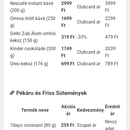
szemes kávé (1 kg)
Ft
Ft
Nescafé instant kávé
2999
3499
Clubcard ár
(200 g)
Ft
Ft
Omnia őrölt kávé (250
1699
2299
Clubcard ár
g)
Ft
Ft
Detki Zab Álom omlós
319 Ft
-33%
479 Ft
keksz (150 g)
Kinder csokoládé (300
1749
2039
Clubcard ár
g)
Ft
Ft
Oreo keksz (176 g)
699 Ft
Clubcard ár
789 Ft
🥖 Pékáru és Friss Sütemények
Akciós
Eredeti
Termék neve
Kedvezmény
ár
ár
Nincs