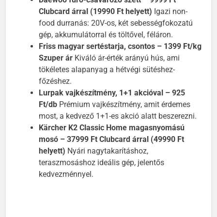
Daewoo fúró-csavarozó szett – 9999 Ft
Clubcard árral (19990 Ft helyett)
Igazi non-
food durranás: 20V-os, két sebességfokozatú
gép, akkumulátorral és töltővel, féláron.
Friss magyar sertéstarja, csontos – 1399 Ft/kg
Szuper ár
Kiváló ár-érték arányú hús, ami
tökéletes alapanyag a hétvégi sütéshez-
főzéshez.
Lurpak vajkészítmény, 1+1 akcióval – 925
Ft/db
Prémium vajkészítmény, amit érdemes
most, a kedvező 1+1-es akció alatt beszerezni.
Kärcher K2 Classic Home magasnyomású
mosó – 37999 Ft Clubcard árral (49990 Ft
helyett)
Nyári nagytakarításhoz,
teraszmosáshoz ideális gép, jelentős
kedvezménnyel.